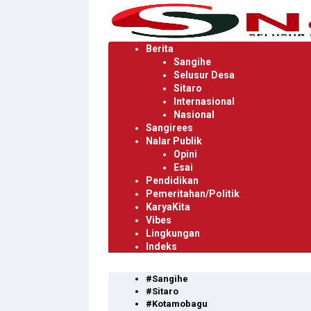
Langsung
ke
konten
Berita
Sangihe
Selusur Desa
Sitaro
Internasional
Nasional
Sangirees
Nalar Publik
Opini
Esai
Pendidikan
Pemeritahan/Politik
KaryaKita
Vibes
Lingkungan
Indeks
#Sangihe
#Sitaro
#Kotamobagu