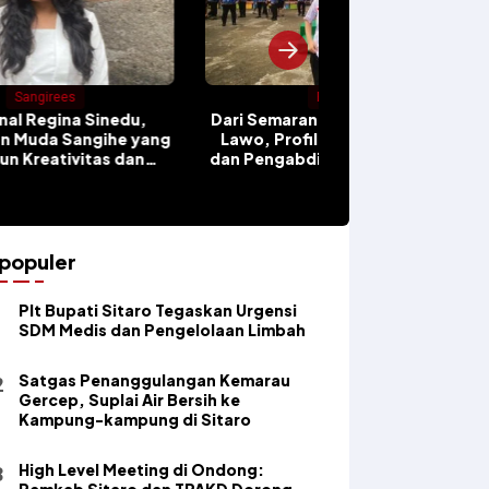
Sangirees
Berita
Kisah Raksasa Bakeng yang
Semarang ke Tampungang
Menjelma Letusan Gunung Aw
, Profil Maria Wulandari
di Kepulauan Sangihe
engabdian untuk Sangihe
populer
​Plt Bupati Sitaro Tegaskan Urgensi
SDM Medis dan Pengelolaan Limbah
Satgas Penanggulangan Kemarau
Gercep, Suplai Air Bersih ke
Kampung-kampung di Sitaro
High Level Meeting di Ondong:
Pemkab Sitaro dan TPAKD Dorong