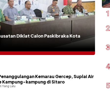
usatan Diklat Calon Paskibraka Kota
Penanggulangan Kemarau Gercep, Suplai Air
ke Kampung-kampung di Sitaro
ri Yang Lalu