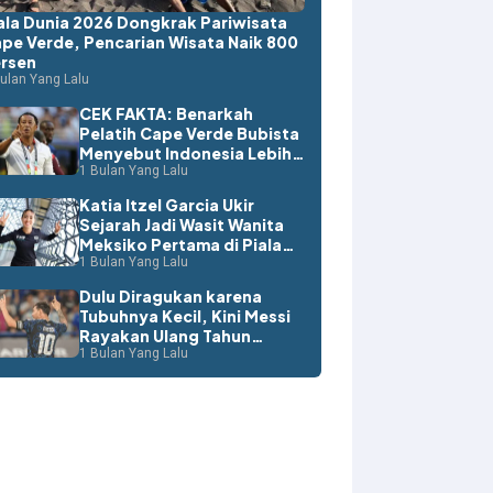
ala Dunia 2026 Dongkrak Pariwisata
pe Verde, Pencarian Wisata Naik 800
rsen
ulan Yang Lalu
CEK FAKTA: Benarkah
Pelatih Cape Verde Bubista
Menyebut Indonesia Lebih
Layak ke Piala Dunia?
1 Bulan Yang Lalu
Katia Itzel Garcia Ukir
Sejarah Jadi Wasit Wanita
Meksiko Pertama di Piala
Dunia
1 Bulan Yang Lalu
Dulu Diragukan karena
Tubuhnya Kecil, Kini Messi
Rayakan Ulang Tahun
dengan Rekor Dunia
1 Bulan Yang Lalu