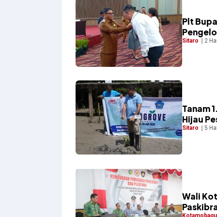
​Plt Bup
Pengelo
Sitaro
2 Ha
Tanam 1
Hijau Pe
Sitaro
5 Ha
Wali Ko
Paskibr
Kotamobagu