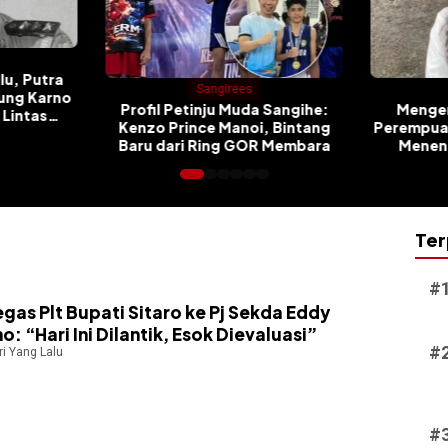
ees
Sangirees
Muda Sangihe:
Mengenal Regina Sinedu,
Dari 
noi, Bintang
Perempuan Muda Sangihe yang
Lawo
 GOR Membara
Menenun Kreativitas dan
dan P
Budaya
Ter
gas Plt Bupati Sitaro ke Pj Sekda Eddy
o: “Hari Ini Dilantik, Esok Dievaluasi”
ri Yang Lalu