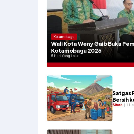
Kotamobagu
Wali Kota Weny Gaib Buka Pem
Kotamobagu 2026
5 Hari Yang Lalu
Satgas 
Bersih 
Sitaro
1 Ha