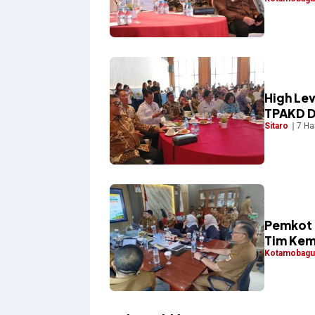
High Le
TPAKD D
Sitaro
7 Ha
Pemkot 
Tim Ke
Kotamobagu