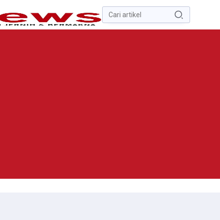
Pencarian
untuk:
#
Zona Nilai Tanah
#
Zending
#
Yusak Walo
#
Yulius Selvanus
Komaling
#
Yulius Selvanus
No Recent Searches Yet.