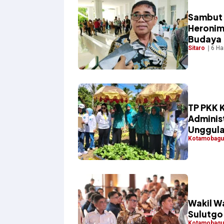
Sambut 
Heronim
Budaya
Sitaro
6 Ha
TP PKK 
Adminis
Unggul
Kotamobagu
Wakil W
Sulutgo
Kotamobagu