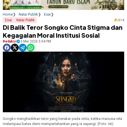
Home
Nalar Publik
Esai
Esai
Nalar Publik
614
Di Balik Teror Songko Cinta Stigma dan
Kegagalan Moral Institusi Sosial
Redaksi
3 Mei 2026 5:04 PM
Songko menghadirkan teror yang berakar pada cinta, ketika manusia rela
melampaui batas demi mempertahankan yang ia sayangi. (Foto: Ist)