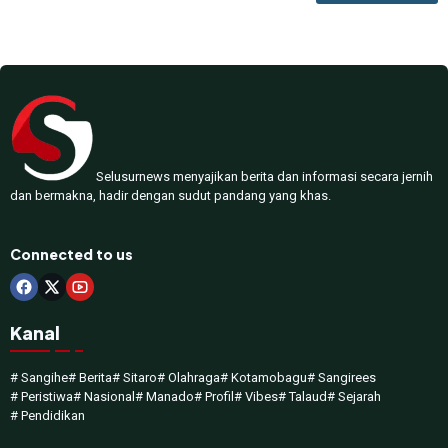
Selusurnews menyajikan berita dan informasi secara jernih
dan bermakna, hadir dengan sudut pandang yang khas.
Connected to us
Kanal
# Sangihe
# Berita
# Sitaro
# Olahraga
# Kotamobagu
# Sangirees
# Peristiwa
# Nasional
# Manado
# Profil
# Vibes
# Talaud
# Sejarah
# Pendidikan