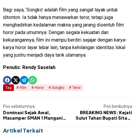
Bagi saya, ‘Songko’ adalah film yang sangat layak untuk
ditonton. Ia tidak hanya menawarkan teror, tetapi juga
menghadirkan kedalaman makna yang jarang disentuh film
horor pada umumnya. Dengan segala kekuatan dan
kekurangannya, film ini mampu berdiri sejajar dengan karya-
karya horor layar lebar lain, tanpa kehilangan identitas lokal
yang justru menjadi daya tarik utamanya.
Penulis: Rendy Saselah
Tag
Film
Horor
Songko
Teror
Pos sebelumnya
Pos berikutnya
Dominasi Sejak Awal,
BREAKING NEWS: Kejati
Masamper SMAN 1 Manganitu
Sulut Tahan Bupati Sitaro
Kukuhkan Diri sebagai Juara
Chyntia Kalangit Terkait
Dugaan Korupsi Dana
Artikel Terkait
Bencana