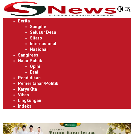
Langsung
ke
konten
Berita
Sangihe
Selusur Desa
Sitaro
Internasional
Nasional
Sangirees
Nalar Publik
Opini
Esai
Pendidikan
Pemeritahan/Politik
KaryaKita
Vibes
Lingkungan
Indeks