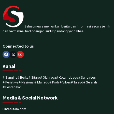
Selusurnews menyajikan berita dan informasi secara jernih
dan bermakna, hadir dengan sudut pandang yang khas.
Connected to us
Kanal
# Sangihe
# Berita
# Sitaro
# Olahraga
# Kotamobagu
# Sangirees
# Peristiwa
# Nasional
# Manado
# Profil
# Vibes
# Talaud
# Sejarah
# Pendidikan
Media & Social Network
Lintasutara.com