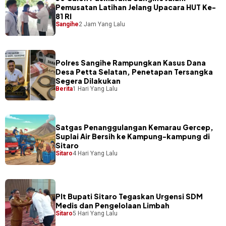
Pemusatan Latihan Jelang Upacara HUT Ke-
81 RI
Sangihe
2 Jam Yang Lalu
Polres Sangihe Rampungkan Kasus Dana
Desa Petta Selatan, Penetapan Tersangka
Segera Dilakukan
Berita
1 Hari Yang Lalu
Satgas Penanggulangan Kemarau Gercep,
Suplai Air Bersih ke Kampung-kampung di
Sitaro
Sitaro
4 Hari Yang Lalu
​Plt Bupati Sitaro Tegaskan Urgensi SDM
Medis dan Pengelolaan Limbah
Sitaro
5 Hari Yang Lalu