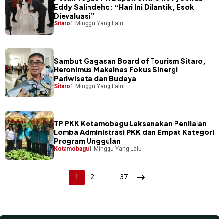
Eddy Salindeho: “Hari Ini Dilantik, Esok
Dievaluasi”
Sitaro
1 Minggu Yang Lalu
Sambut Gagasan Board of Tourism Sitaro,
Heronimus Makainas Fokus Sinergi
Pariwisata dan Budaya
Sitaro
1 Minggu Yang Lalu
TP PKK Kotamobagu Laksanakan Penilaian
Lomba Administrasi PKK dan Empat Kategori
Program Unggulan
Kotamobagu
1 Minggu Yang Lalu
Paginasi
1
2
…
37
pos