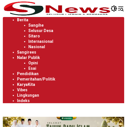
Langsung
ke
konten
Berita
Sangihe
Selusur Desa
Sitaro
Internasional
Nasional
Sangirees
Nalar Publik
Opini
Esai
Pendidikan
Pemeritahan/Politik
KaryaKita
Vibes
Lingkungan
Indeks