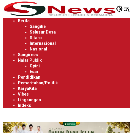
Langsung
ke
konten
Berita
Sangihe
Selusur Desa
Sitaro
Internasional
Nasional
Sangirees
Nalar Publik
Opini
Esai
Pendidikan
Pemeritahan/Politik
KaryaKita
Vibes
Lingkungan
Indeks