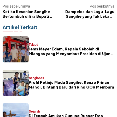
Pos sebelumnya
Pos berikutnya
Ketika Kesenian Sangihe
Dampelos dan Lagu-Lagu
Bertumbuh di Era Bupati
Sangihe yang Tak Lekang
Soetoyo
Zaman
Artikel Terkait
Talaud
Jems Meyer Edam, Kepala Sekolah di
Miangas yang Menyambut Presiden di Ujung
Negeri
Sangirees
Profil Petinju Muda Sangihe: Kenzo Prince
Manoi, Bintang Baru dari Ring GOR Membara
Sejarah
Di Tengah Amukan Gunung Ruang: Doa,