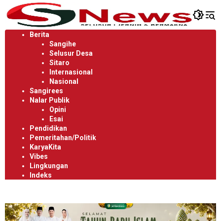
Langsung
ke
konten
Berita
Sangihe
Selusur Desa
Sitaro
Internasional
Nasional
Sangirees
Nalar Publik
Opini
Esai
Pendidikan
Pemeritahan/Politik
KaryaKita
Vibes
Lingkungan
Indeks