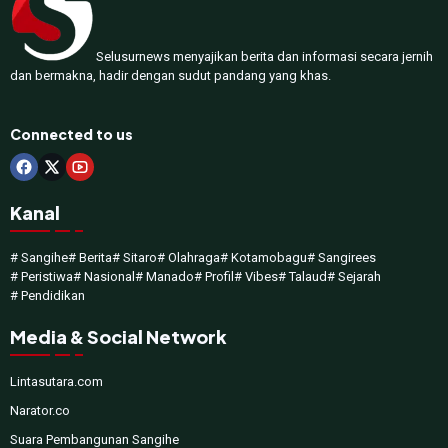
Selusurnews menyajikan berita dan informasi secara jernih
dan bermakna, hadir dengan sudut pandang yang khas.
Connected to us
Kanal
# Sangihe
# Berita
# Sitaro
# Olahraga
# Kotamobagu
# Sangirees
# Peristiwa
# Nasional
# Manado
# Profil
# Vibes
# Talaud
# Sejarah
# Pendidikan
Media & Social Network
Lintasutara.com
Narator.co
Suara Pembangunan Sangihe