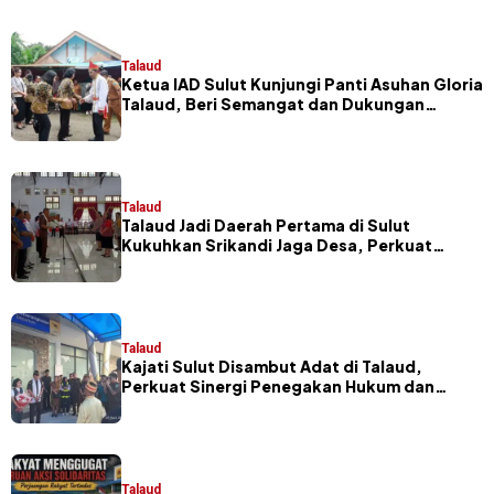
Talaud
Ketua IAD Sulut Kunjungi Panti Asuhan Gloria
Talaud, Beri Semangat dan Dukungan
Pendidikan Anak
Talaud
Talaud Jadi Daerah Pertama di Sulut
Kukuhkan Srikandi Jaga Desa, Perkuat
Sinergi Pembangunan Desa
Talaud
Kajati Sulut Disambut Adat di Talaud,
Perkuat Sinergi Penegakan Hukum dan
Pembangunan Daerah
Talaud