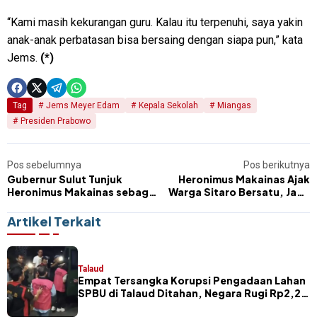
“Kami masih kekurangan guru. Kalau itu terpenuhi, saya yakin
anak-anak perbatasan bisa bersaing dengan siapa pun,” kata
Jems.
(*)
Tag
Jems Meyer Edam
Kepala Sekolah
Miangas
Presiden Prabowo
Pos sebelumnya
Pos berikutnya
Gubernur Sulut Tunjuk
Heronimus Makainas Ajak
Heronimus Makainas sebagai
Warga Sitaro Bersatu, Jaga
Plt Bupati Sitaro
Stabilitas Pemerintahan dan
Kondusivitas Daerah
Artikel Terkait
Talaud
Empat Tersangka Korupsi Pengadaan Lahan
SPBU di Talaud Ditahan, Negara Rugi Rp2,2
Miliar