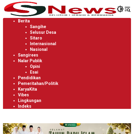
Langsung
ke
konten
Berita
Sangihe
Selusur Desa
Sitaro
Internasional
Nasional
Sangirees
Nalar Publik
Opini
Esai
Pendidikan
Pemeritahan/Politik
KaryaKita
Vibes
Lingkungan
Indeks