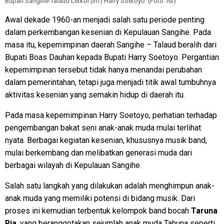
Bupati Sangihe-Talaud Letkol (Inf) Harry Soetoyo. (Foto: Ist)
Awal dekade 1960-an menjadi salah satu periode penting
dalam perkembangan kesenian di Kepulauan Sangihe. Pada
masa itu, kepemimpinan daerah Sangihe – Talaud beralih dari
Bupati Boas Dauhan kepada Bupati Harry Soetoyo. Pergantian
kepemimpinan tersebut tidak hanya menandai perubahan
dalam pemerintahan, tetapi juga menjadi titik awal tumbuhnya
aktivitas kesenian yang semakin hidup di daerah itu.
Pada masa kepemimpinan Harry Soetoyo, perhatian terhadap
pengembangan bakat seni anak-anak muda mulai terlihat
nyata. Berbagai kegiatan kesenian, khususnya musik band,
mulai berkembang dan melibatkan generasi muda dari
berbagai wilayah di Kepulauan Sangihe.
Salah satu langkah yang dilakukan adalah menghimpun anak-
anak muda yang memiliki potensi di bidang musik. Dari
proses ini kemudian terbentuk kelompok band bocah
Taruna
Ria
, yang beranggotakan sejumlah anak muda Tahuna seperti