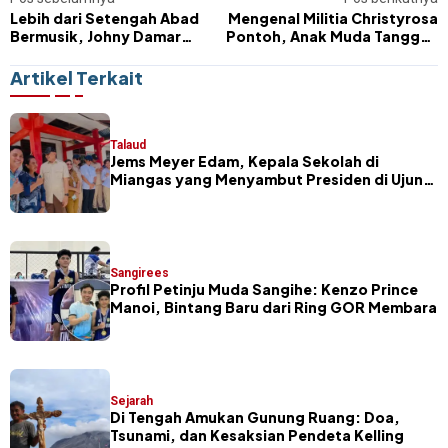
Lebih dari Setengah Abad
Mengenal Militia Christyrosa
Bermusik, Johny Damar
Pontoh, Anak Muda Tangguh
Tetap Setia pada Lagu
Di balik Meja Front Desk RS
Sangihe
Sawang
Artikel Terkait
Talaud
Jems Meyer Edam, Kepala Sekolah di
Miangas yang Menyambut Presiden di Ujung
Negeri
Sangirees
Profil Petinju Muda Sangihe: Kenzo Prince
Manoi, Bintang Baru dari Ring GOR Membara
Sejarah
Di Tengah Amukan Gunung Ruang: Doa,
Tsunami, dan Kesaksian Pendeta Kelling