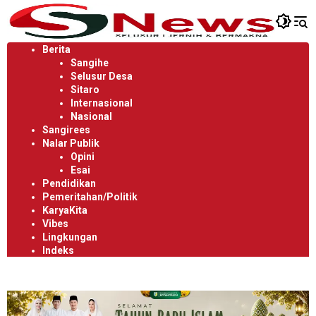
Langsung
ke
konten
Berita
Sangihe
Selusur Desa
Sitaro
Internasional
Nasional
Sangirees
Nalar Publik
Opini
Esai
Pendidikan
Pemeritahan/Politik
KaryaKita
Vibes
Lingkungan
Indeks