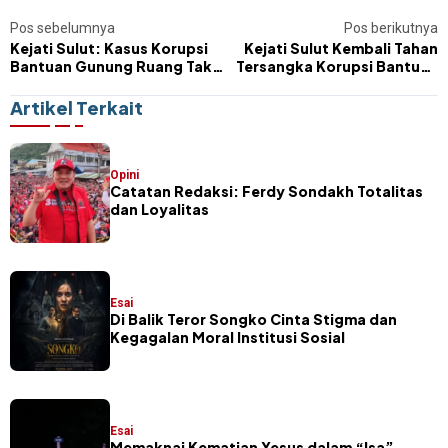
Pos sebelumnya
Pos berikutnya
Kejati Sulut: Kasus Korupsi
Kejati Sulut Kembali Tahan
Bantuan Gunung Ruang Tak
Tersangka Korupsi Bantuan
Berhenti di Empat Tersangka
Gunung Ruang
Artikel Terkait
Opini
Catatan Redaksi: Ferdy Sondakh Totalitas
dan Loyalitas
Esai
Di Balik Teror Songko Cinta Stigma dan
Kegagalan Moral Institusi Sosial
Esai
Memaknai Kematian Yesus dalam “Isa”