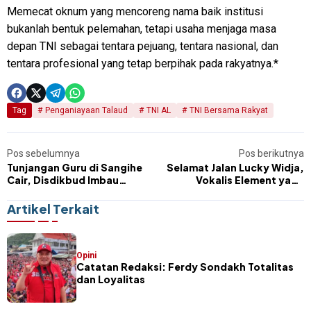
Memecat oknum yang mencoreng nama baik institusi
bukanlah bentuk pelemahan, tetapi usaha menjaga masa
depan TNI sebagai tentara pejuang, tentara nasional, dan
tentara profesional yang tetap berpihak pada rakyatnya.*
Tag
Penganiayaan Talaud
TNI AL
TNI Bersama Rakyat
Pos sebelumnya
Pos berikutnya
Tunjangan Guru di Sangihe
Selamat Jalan Lucky Widja,
Cair, Disdikbud Imbau
Vokalis Element yang
Pengelolaan Dana Secara
Melekat di Hati Generasi
Bijak
2000-an
Artikel Terkait
Opini
Catatan Redaksi: Ferdy Sondakh Totalitas
dan Loyalitas