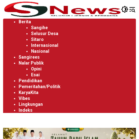
Langsung
ke
konten
Berita
Sangihe
Selusur Desa
Sitaro
Internasional
Nasional
Sangirees
Nalar Publik
Opini
Esai
Pendidikan
Pemeritahan/Politik
KaryaKita
Vibes
Lingkungan
Indeks