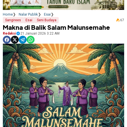
Home
Nalar Publik
Esai
Sangirees
Esai
Seni Budaya
67
Makna di Balik Salam Malunsemahe
Redaksi
21 Januari 2026 3:22 AM