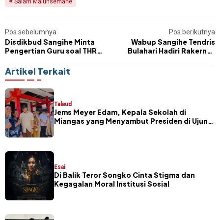
Salam Malunsemahe
Pos sebelumnya
Pos berikutnya
Disdikbud Sangihe Minta
Wabup Sangihe Tendris
Pengertian Guru soal THR
Bulahari Hadiri Rakernas
yang Masih Berproses
APKASI di Batam
Artikel Terkait
Talaud
Jems Meyer Edam, Kepala Sekolah di
Miangas yang Menyambut Presiden di Ujung
Negeri
Esai
Di Balik Teror Songko Cinta Stigma dan
Kegagalan Moral Institusi Sosial