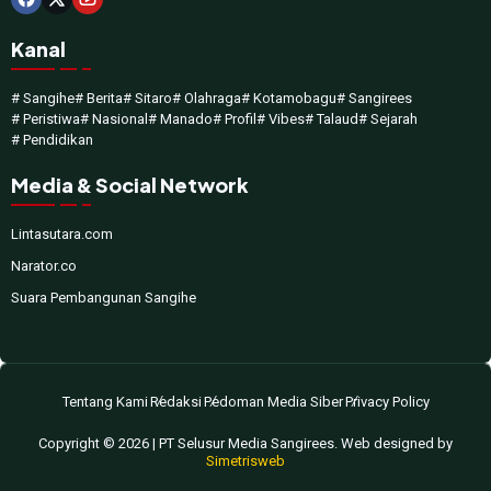
Kanal
# Sangihe
# Berita
# Sitaro
# Olahraga
# Kotamobagu
# Sangirees
# Peristiwa
# Nasional
# Manado
# Profil
# Vibes
# Talaud
# Sejarah
# Pendidikan
Media & Social Network
Lintasutara.com
Narator.co
Suara Pembangunan Sangihe
Tentang Kami
Redaksi
Pedoman Media Siber
Privacy Policy
Copyright © 2026 | PT Selusur Media Sangirees. Web designed by
Simetrisweb