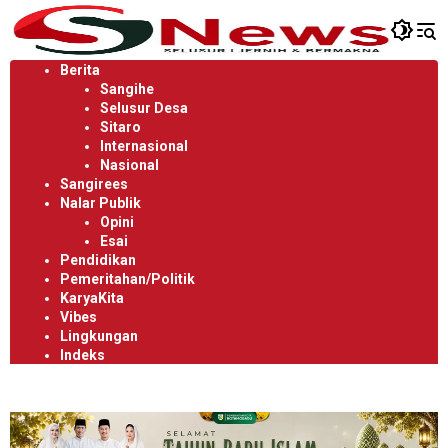
Langsung
ke
konten
Berita
Sangihe
Selusur Desa
Sitaro
Internasional
Nasional
Sangirees
Nalar Publik
Opini
Esai
Pendidikan
Pemeritahan/Politik
KaryaKita
Vibes
Lingkungan
Indeks