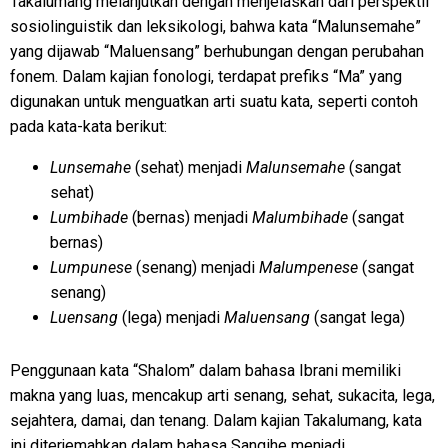
Takalumang melanjutkan dengan menjelaskan dari perspektif
sosiolinguistik dan leksikologi, bahwa kata “Malunsemahe”
yang dijawab “Maluensang” berhubungan dengan perubahan
fonem. Dalam kajian fonologi, terdapat prefiks “Ma” yang
digunakan untuk menguatkan arti suatu kata, seperti contoh
pada kata-kata berikut:
Lunsemahe
(sehat) menjadi
Malunsemahe
(sangat
sehat)
Lumbihade
(bernas) menjadi
Malumbihade
(sangat
bernas)
Lumpunese
(senang) menjadi
Malumpenese
(sangat
senang)
Luensang
(lega) menjadi
Maluensang
(sangat lega)
Penggunaan kata “Shalom” dalam bahasa Ibrani memiliki
makna yang luas, mencakup arti senang, sehat, sukacita, lega,
sejahtera, damai, dan tenang. Dalam kajian Takalumang, kata
ini diterjemahkan dalam bahasa Sangihe menjadi