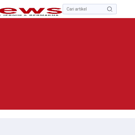
Pencarian
untuk:
#
Zona Nilai Tanah
#
Zending
#
Yusak Walo
#
Yulius Selvanus
Komaling
#
Yulius Selvanus
No Recent Searches Yet.