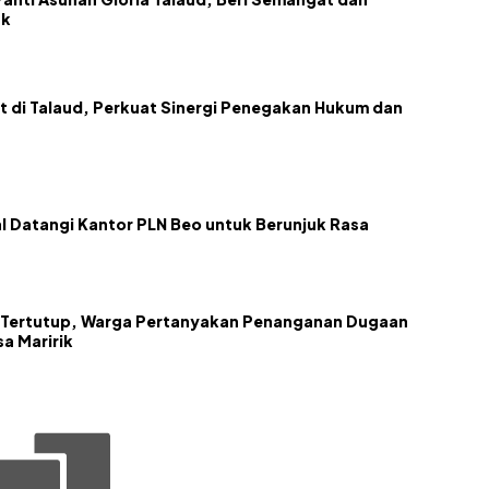
ak
at di Talaud, Perkuat Sinergi Penegakan Hukum dan
l Datangi Kantor PLN Beo untuk Berunjuk Rasa
ai Tertutup, Warga Pertanyakan Penanganan Dugaan
a Maririk