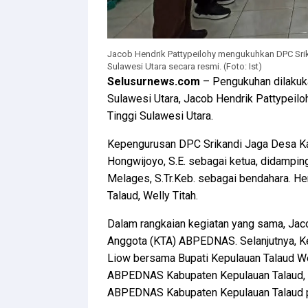
Jacob Hendrik Pattypeilohy mengukuhkan DPC Sri
Sulawesi Utara secara resmi. (Foto: Ist)
Selusurnews.com
– Pengukuhan dilaku
Sulawesi Utara, Jacob Hendrik Pattypeiloh
Tinggi Sulawesi Utara.
Kepengurusan DPC Srikandi Jaga Desa Ka
Hongwijoyo, S.E. sebagai ketua, didamping
Melages, S.Tr.Keb. sebagai bendahara. He
Talaud, Welly Titah.
Dalam rangkaian kegiatan yang sama, Jac
Anggota (KTA) ABPEDNAS. Selanjutnya, 
Liow bersama Bupati Kepulauan Talaud W
ABPEDNAS Kabupaten Kepulauan Talaud,
ABPEDNAS Kabupaten Kepulauan Talaud 