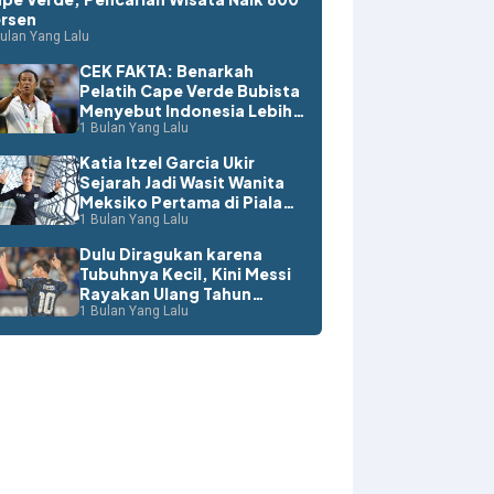
rsen
ulan Yang Lalu
CEK FAKTA: Benarkah
Pelatih Cape Verde Bubista
Menyebut Indonesia Lebih
Layak ke Piala Dunia?
1 Bulan Yang Lalu
Katia Itzel Garcia Ukir
Sejarah Jadi Wasit Wanita
Meksiko Pertama di Piala
Dunia
1 Bulan Yang Lalu
Dulu Diragukan karena
Tubuhnya Kecil, Kini Messi
Rayakan Ulang Tahun
dengan Rekor Dunia
1 Bulan Yang Lalu