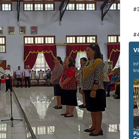
V
In
kr
Pi
Ca