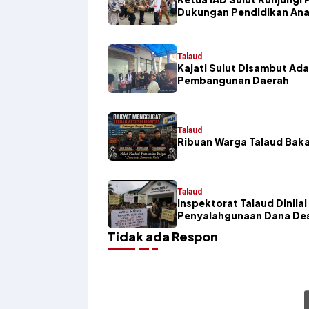
Dukungan Pendidikan An
Talaud
Kajati Sulut Disambut Ad
Pembangunan Daerah
Talaud
Ribuan Warga Talaud Baka
Talaud
Inspektorat Talaud Dinil
Penyalahgunaan Dana Des
Tidak ada Respon