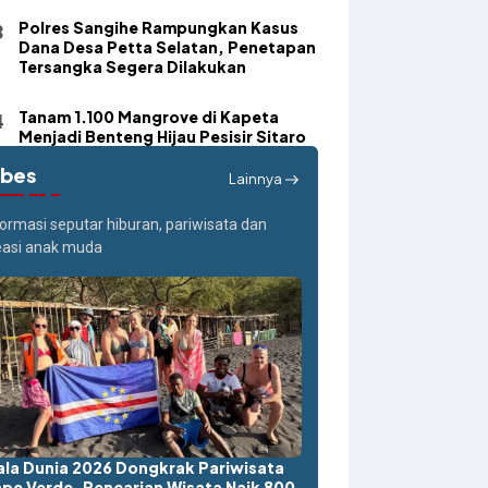
Polres Sangihe Rampungkan Kasus
Dana Desa Petta Selatan, Penetapan
Tersangka Segera Dilakukan
Tanam 1.100 Mangrove di Kapeta
Menjadi Benteng Hijau Pesisir Sitaro
ibes
Lainnya
formasi seputar hiburan, pariwisata dan
easi anak muda
ala Dunia 2026 Dongkrak Pariwisata
pe Verde, Pencarian Wisata Naik 800