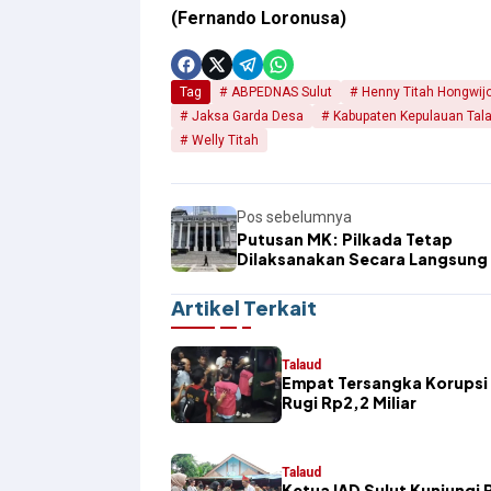
(Fernando Loronusa)
Tag
ABPEDNAS Sulut
Henny Titah Hongwij
Jaksa Garda Desa
Kabupaten Kepulauan Tal
Welly Titah
Pos sebelumnya
Putusan MK: Pilkada Tetap
Dilaksanakan Secara Langsung 
Rakyat
Artikel Terkait
Talaud
Empat Tersangka Korupsi 
Rugi Rp2,2 Miliar
Talaud
Ketua IAD Sulut Kunjungi 