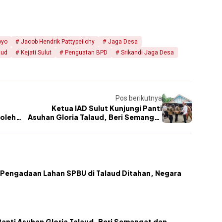
oyo
Jacob Hendrik Pattypeilohy
Jaga Desa
aud
Kejati Sulut
Penguatan BPD
Srikandi Jaga Desa
Pos berikutnya
Ketua IAD Sulut Kunjungi Panti
oleh
Asuhan Gloria Talaud, Beri Semangat
dan Dukungan Pendidikan Anak
Pengadaan Lahan SPBU di Talaud Ditahan, Negara
Panti Asuhan Gloria Talaud, Beri Semangat dan