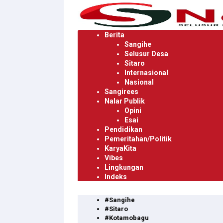
Langsung
ke
konten
Berita
Sangihe
Selusur Desa
Sitaro
Internasional
Nasional
Sangirees
Nalar Publik
Opini
Esai
Pendidikan
Pemeritahan/Politik
KaryaKita
Vibes
Lingkungan
Indeks
#Sangihe
#Sitaro
#Kotamobagu