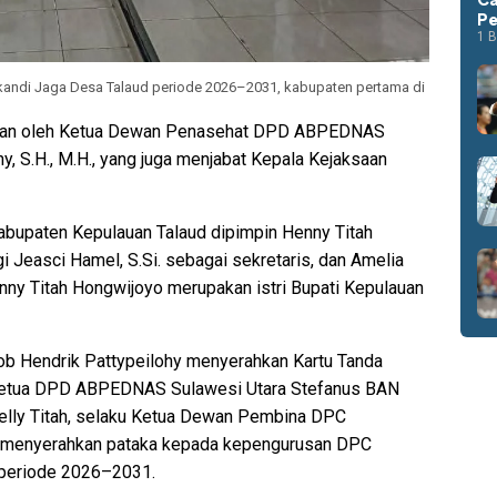
Pe
1 B
kandi Jaga Desa Talaud periode 2026–2031, kabupaten pertama di
kan oleh Ketua Dewan Penasehat DPD ABPEDNAS
y, S.H., M.H., yang juga menjabat Kepala Kejaksaan
bupaten Kepulauan Talaud dipimpin Henny Titah
i Jeasci Hamel, S.Si. sebagai sekretaris, dan Amelia
nny Titah Hongwijoyo merupakan istri Bupati Kepulauan
ob Hendrik Pattypeilohy menyerahkan Kartu Tanda
Ketua DPD ABPEDNAS Sulawesi Utara Stefanus BAN
elly Titah, selaku Ketua Dewan Pembina DPC
 menyerahkan pataka kepada kepengurusan DPC
periode 2026–2031.