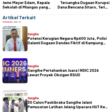
Jems Meyer Edam, Kepala
Tersangka Dugaan Korupsi
Sekolah di Miangas yang
Dana Bencana Sitaro, Teriak
Menyambut Presiden di
Minta Tolong Presiden
Ujung Negeri
Prabowo
Artikel Terkait
Sangihe
Potensi Kerugian Negara Rp600 Juta, Polisi
Dalami Dugaan Dandes Fiktif di Kampung
Petta Selatan
Sangihe
Sangihe Pertahankan Juara I NSIC 2026
Lewat Proyek Oksigen RSUD
Sangihe
30 Calon Paskibraka Sangihe Jalani
Pemusatan Latihan Jelang Upacara HUT Ke-
81 RI