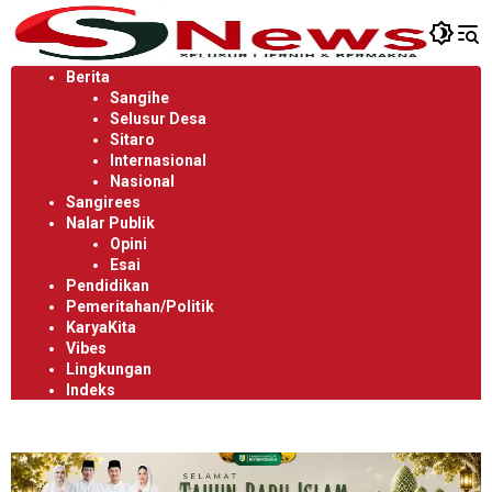
Langsung
ke
konten
Berita
Sangihe
Selusur Desa
Sitaro
Internasional
Nasional
Sangirees
Nalar Publik
Opini
Esai
Pendidikan
Pemeritahan/Politik
KaryaKita
Vibes
Lingkungan
Indeks