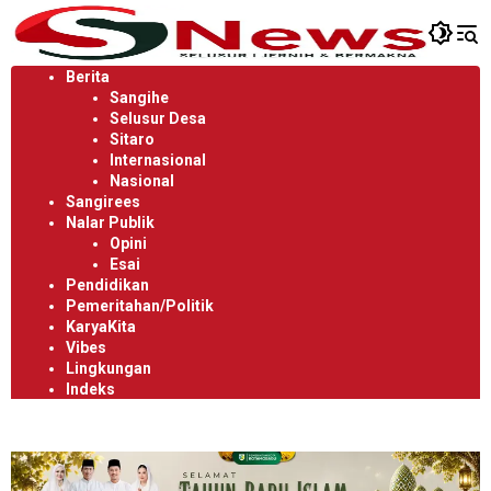
Langsung
ke
konten
Berita
Sangihe
Selusur Desa
Sitaro
Internasional
Nasional
Sangirees
Nalar Publik
Opini
Esai
Pendidikan
Pemeritahan/Politik
KaryaKita
Vibes
Lingkungan
Indeks