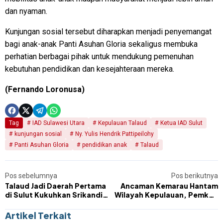
dan nyaman.
Kunjungan sosial tersebut diharapkan menjadi penyemangat
bagi anak-anak Panti Asuhan Gloria sekaligus membuka
perhatian berbagai pihak untuk mendukung pemenuhan
kebutuhan pendidikan dan kesejahteraan mereka.
(Fernando Loronusa)
Tag
IAD Sulawesi Utara
Kepulauan Talaud
Ketua IAD Sulut
kunjungan sosial
Ny. Yulis Hendrik Pattipeilohy
Panti Asuhan Gloria
pendidikan anak
Talaud
Pos sebelumnya
Pos berikutnya
Talaud Jadi Daerah Pertama
Ancaman Kemarau Hantam
di Sulut Kukuhkan Srikandi
Wilayah Kepulauan, Pemkab
Jaga Desa, Perkuat Sinergi
Sitaro Siaga Penuh Hadapi
Pembangunan Desa
Krisis Air dan Karhutla
Artikel Terkait