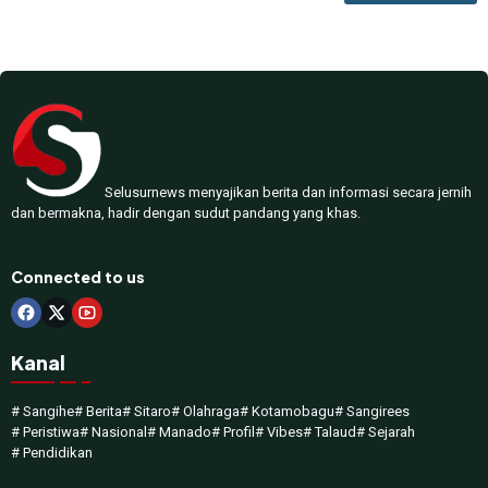
Selusurnews menyajikan berita dan informasi secara jernih
dan bermakna, hadir dengan sudut pandang yang khas.
Connected to us
Kanal
# Sangihe
# Berita
# Sitaro
# Olahraga
# Kotamobagu
# Sangirees
# Peristiwa
# Nasional
# Manado
# Profil
# Vibes
# Talaud
# Sejarah
# Pendidikan