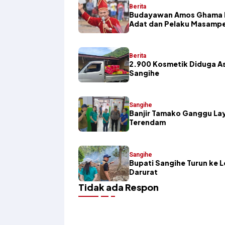
Berita
Budayawan Amos Ghama K
Adat dan Pelaku Masamp
Berita
2.900 Kosmetik Diduga Asa
Sangihe
Sangihe
Banjir Tamako Ganggu Lay
Terendam
Sangihe
Bupati Sangihe Turun ke 
Darurat
Tidak ada Respon