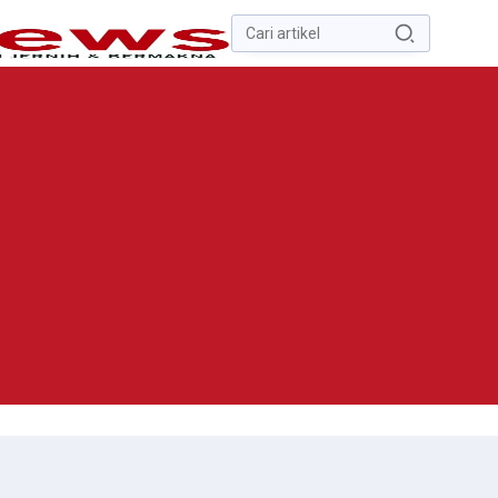
Pencarian
untuk:
#
Zona Nilai Tanah
#
Zending
#
Yusak Walo
#
Yulius Selvanus
Komaling
#
Yulius Selvanus
No Recent Searches Yet.