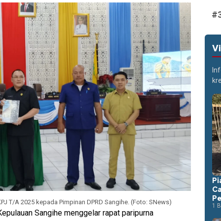
V
In
kr
Pi
Ca
Pe
PJ T/A 2025 kepada Pimpinan DPRD Sangihe. (Foto: SNews)
1 B
pulauan Sangihe menggelar rapat paripurna