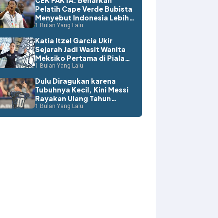
CEK FAKTA: Benarkah
Pelatih Cape Verde Bubista
Menyebut Indonesia Lebih
Layak ke Piala Dunia?
1 Bulan Yang Lalu
Katia Itzel Garcia Ukir
Sejarah Jadi Wasit Wanita
Meksiko Pertama di Piala
Dunia
1 Bulan Yang Lalu
Dulu Diragukan karena
Tubuhnya Kecil, Kini Messi
Rayakan Ulang Tahun
dengan Rekor Dunia
1 Bulan Yang Lalu