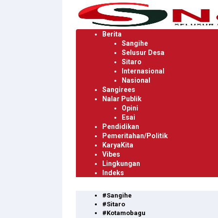
Langsung
ke
konten
Berita
Sangihe
Selusur Desa
Sitaro
Internasional
Nasional
Sangirees
Nalar Publik
Opini
Esai
Pendidikan
Pemeritahan/Politik
KaryaKita
Vibes
Lingkungan
Indeks
#Sangihe
#Sitaro
#Kotamobagu