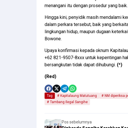
menangani itu dengan prosedur yang baik. S
Hingga kini, penyidik masih mendalami k
dalam perkara tersebut, baik yang berkai
lingkungan hidup, maupun dugaan keterkai
Bowone.
Upaya konfirmasi kepada oknum Kapitalaun
+62 821-9507-8xxx untuk kepentingan hak 
bersangkutan tidak dapat dihubungi.
(*)
(Red)
Tag
Kapitalaung Matutuang
NM diperiksa po
Tambang Ilegal Sangihe
Pos sebelumnya
Dinkesda Sangihe Kerahkan Ka