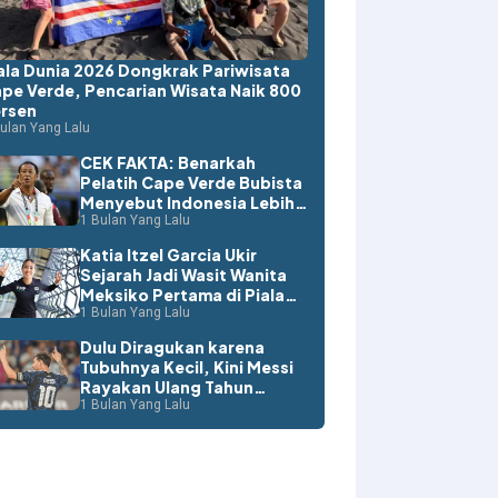
ala Dunia 2026 Dongkrak Pariwisata
pe Verde, Pencarian Wisata Naik 800
rsen
ulan Yang Lalu
CEK FAKTA: Benarkah
Pelatih Cape Verde Bubista
Menyebut Indonesia Lebih
Layak ke Piala Dunia?
1 Bulan Yang Lalu
Katia Itzel Garcia Ukir
Sejarah Jadi Wasit Wanita
Meksiko Pertama di Piala
Dunia
1 Bulan Yang Lalu
Dulu Diragukan karena
Tubuhnya Kecil, Kini Messi
Rayakan Ulang Tahun
dengan Rekor Dunia
1 Bulan Yang Lalu