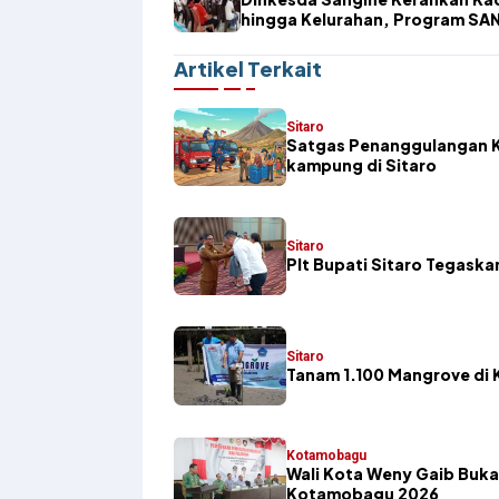
hingga Kelurahan, Program SA
TB Bidik Eliminasi TBC 2030
Artikel Terkait
Sitaro
Satgas Penanggulangan K
kampung di Sitaro
Sitaro
​Plt Bupati Sitaro Tegas
Sitaro
Tanam 1.100 Mangrove di K
Kotamobagu
Wali Kota Weny Gaib Buka
Kotamobagu 2026