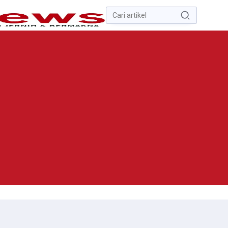
Pencarian
untuk:
#
Zona Nilai Tanah
#
Zending
#
Yusak Walo
#
Yulius Selvanus
Komaling
#
Yulius Selvanus
No Recent Searches Yet.