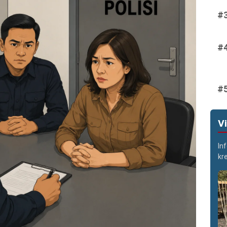
V
In
kr