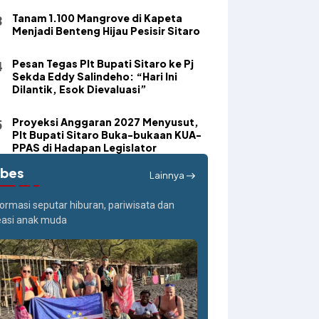
Tanam 1.100 Mangrove di Kapeta
Menjadi Benteng Hijau Pesisir Sitaro
Pesan Tegas Plt Bupati Sitaro ke Pj
Sekda Eddy Salindeho: “Hari Ini
Dilantik, Esok Dievaluasi”
Proyeksi Anggaran 2027 Menyusut,
Plt Bupati Sitaro Buka-bukaan KUA-
PPAS di Hadapan Legislator
ibes
Lainnya
formasi seputar hiburan, pariwisata dan
easi anak muda