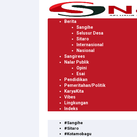
Langsung
ke
konten
Berita
Sangihe
Selusur Desa
Sitaro
Internasional
Nasional
Sangirees
Nalar Publik
Opini
Esai
Pendidikan
Pemeritahan/Politik
KaryaKita
Vibes
Lingkungan
Indeks
#Sangihe
#Sitaro
#Kotamobagu