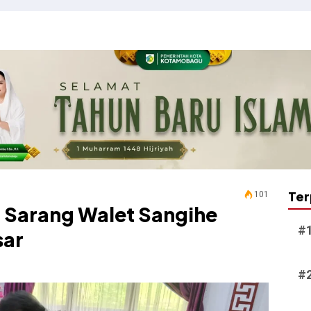
Ter
101
g Sarang Walet Sangihe
sar