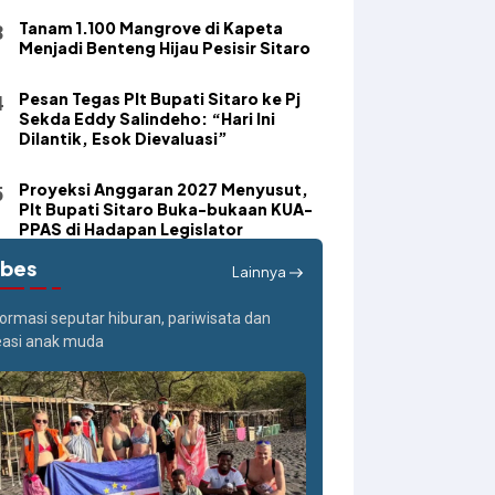
Tanam 1.100 Mangrove di Kapeta
Menjadi Benteng Hijau Pesisir Sitaro
Pesan Tegas Plt Bupati Sitaro ke Pj
Sekda Eddy Salindeho: “Hari Ini
Dilantik, Esok Dievaluasi”
Proyeksi Anggaran 2027 Menyusut,
Plt Bupati Sitaro Buka-bukaan KUA-
PPAS di Hadapan Legislator
ibes
Lainnya
formasi seputar hiburan, pariwisata dan
easi anak muda