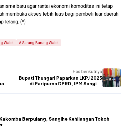
nisme baru agar rantai ekonomi komoditas ini tetap
alah membuka akses lebih luas bagi pembeli luar daerah
p lelang. (*)
ng Walet
Sarang Burung Walet
Pos berikutnya
Bupati Thungari Paparkan LKPJ 2025
na
di Paripurna DPRD, IPM Sangihe
Tembus Kategori Tinggi
akomba Berpulang, Sangihe Kehilangan Tokoh
er