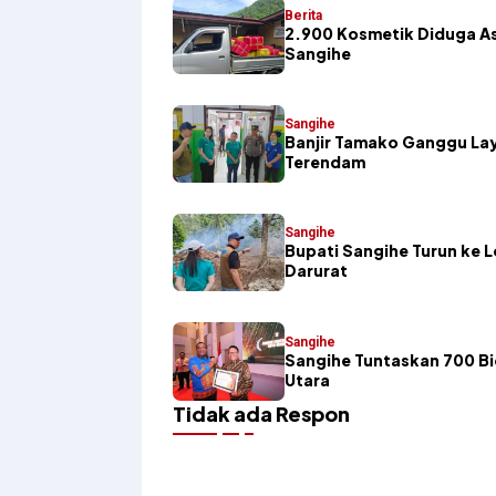
Berita
2.900 Kosmetik Diduga Asa
Sangihe
Sangihe
Banjir Tamako Ganggu Lay
Terendam
Sangihe
Bupati Sangihe Turun ke 
Darurat
Sangihe
Sangihe Tuntaskan 700 Bi
Utara
Tidak ada Respon