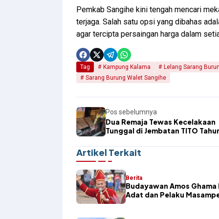
Pemkab Sangihe kini tengah mencari meka
terjaga. Salah satu opsi yang dibahas ad
agar tercipta persaingan harga dalam setia
Tag
Kampung Kalama
Lelang Sarang Buru
Sarang Burung Walet Sangihe
Pos sebelumnya
Dua Remaja Tewas Kecelakaan
Tunggal di Jembatan TITO Tahu
Timur
Artikel Terkait
Berita
Budayawan Amos Ghama K
Adat dan Pelaku Masamp