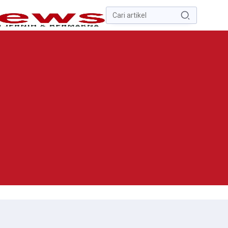
Pencarian
untuk:
#
Zona Nilai Tanah
#
Zending
#
Yusak Walo
#
Yulius Selvanus
Komaling
#
Yulius Selvanus
No Recent Searches Yet.