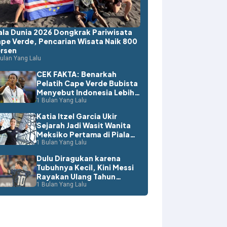
ala Dunia 2026 Dongkrak Pariwisata
pe Verde, Pencarian Wisata Naik 800
rsen
ulan Yang Lalu
CEK FAKTA: Benarkah
Pelatih Cape Verde Bubista
Menyebut Indonesia Lebih
Layak ke Piala Dunia?
1 Bulan Yang Lalu
Katia Itzel Garcia Ukir
Sejarah Jadi Wasit Wanita
Meksiko Pertama di Piala
Dunia
1 Bulan Yang Lalu
Dulu Diragukan karena
Tubuhnya Kecil, Kini Messi
Rayakan Ulang Tahun
dengan Rekor Dunia
1 Bulan Yang Lalu