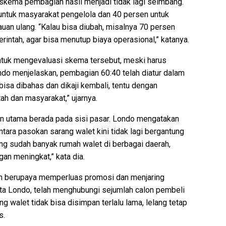
skema pembagian hasil menjadi tidak lagi seimbang.
untuk masyarakat pengelola dan 40 persen untuk
auan ulang. “Kalau bisa diubah, misalnya 70 persen
intah, agar bisa menutup biaya operasional,” katanya.
ntuk mengevaluasi skema tersebut, meski harus
ndo menjelaskan, pembagian 60:40 telah diatur dalam
bisa dibahas dan dikaji kembali, tentu dengan
 dan masyarakat,” ujarnya.
gan utama berada pada sisi pasar. Londo mengatakan
tara pasokan sarang walet kini tidak lagi bergantung
ang sudah banyak rumah walet di berbagai daerah,
an meningkat,” kata dia.
rah berupaya memperluas promosi dan menjaring
 kata Londo, telah menghubungi sejumlah calon pembeli
 walet tidak bisa disimpan terlalu lama, lelang tetap
s.