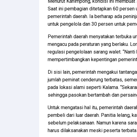
Menurut Kahimpong, kondisi ini membuat 
Saat ini pembagian ditetapkan 60 persen 
pemerintah daerah. Ia berharap ada peninj
untuk pengelola dan 30 persen untuk pemer
Pemerintah daerah menyatakan terbuka u
mengacu pada peraturan yang berlaku. Lo
regulasi pengelolaan sarang walet. “Nanti 
mempertimbangkan kepentingan pemerintah
Di sisi lain, pemerintah mengakui tantan
jumlah peminat cenderung terbatas, semen
pada lokasi alami seperti Kalama. “Sekar
sehingga pasokan bertambah dan persaing
Untuk mengatasi hal itu, pemerintah dae
pembeli dari luar daerah. Panitia lelang,
sebelum pelaksanaan. Namun karena sarang
harus dilaksanakan meski peserta terbata