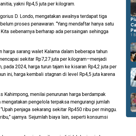
nitia, yakni Rp4,5 juta per kilogram.
egorius D. Londo, mengatakan awalnya terdapat tiga
Pi
sebelum proses penawaran. “Yang mendaftar hanya satu
Ca
Pe
t. Kita sebenarnya berharap ada persaingan sehingga
1 B
n harga sarang walet Kalama dalam beberapa tahun
 mencapai sekitar Rp7,27 juta per kilogram—menjadi
n, pada 2024, harga turun tajam ke kisaran Rp4,2 juta per
n ini, harga kembali stagnan di level Rp4,5 juta karena
ks Kahimpong, menilai penurunan harga berdampak
Ia mengatakan pengelola terpaksa mengurangi jumlah
. “Upah penjaga sekarang sekitar Rp450 ribu per minggu.
ibu,” ujarnya. Sejumlah biaya lain, seperti konsumsi