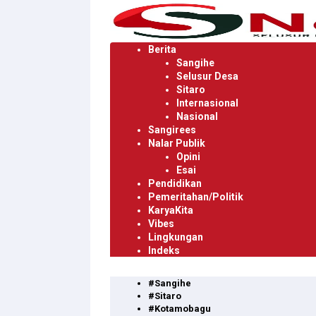
Langsung
ke
konten
Berita
Sangihe
Selusur Desa
Sitaro
Internasional
Nasional
Sangirees
Nalar Publik
Opini
Esai
Pendidikan
Pemeritahan/Politik
KaryaKita
Vibes
Lingkungan
Indeks
#Sangihe
#Sitaro
#Kotamobagu