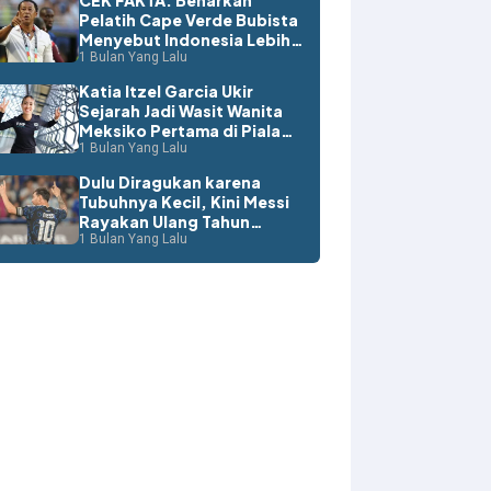
CEK FAKTA: Benarkah
Pelatih Cape Verde Bubista
Menyebut Indonesia Lebih
Layak ke Piala Dunia?
1 Bulan Yang Lalu
Katia Itzel Garcia Ukir
Sejarah Jadi Wasit Wanita
Meksiko Pertama di Piala
Dunia
1 Bulan Yang Lalu
Dulu Diragukan karena
Tubuhnya Kecil, Kini Messi
Rayakan Ulang Tahun
dengan Rekor Dunia
1 Bulan Yang Lalu