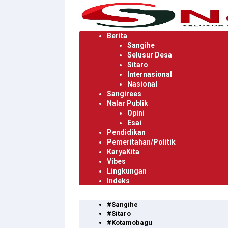
Langsung
ke
konten
Berita
Sangihe
Selusur Desa
Sitaro
Internasional
Nasional
Sangirees
Nalar Publik
Opini
Esai
Pendidikan
Pemeritahan/Politik
KaryaKita
Vibes
Lingkungan
Indeks
#Sangihe
#Sitaro
#Kotamobagu