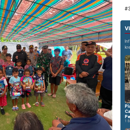
V
In
kr
Pi
Ca
Pe
1 B