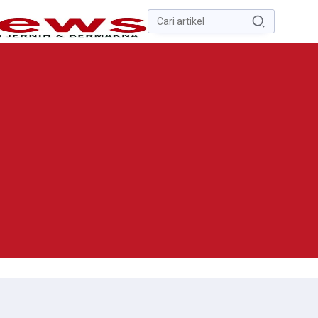
Pencarian
untuk:
#
Zona Nilai Tanah
#
Zending
#
Yusak Walo
#
Yulius Selvanus
Komaling
#
Yulius Selvanus
No Recent Searches Yet.