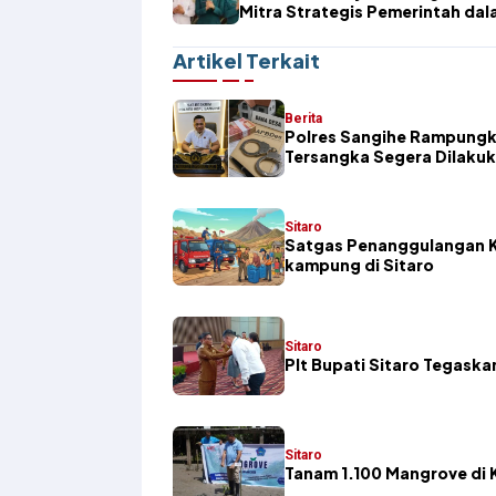
Mitra Strategis Pemerintah da
Mendukung Pembangunan Dae
Artikel Terkait
Berita
Polres Sangihe Rampungk
Tersangka Segera Dilaku
Sitaro
Satgas Penanggulangan K
kampung di Sitaro
Sitaro
​Plt Bupati Sitaro Tegas
Sitaro
Tanam 1.100 Mangrove di K