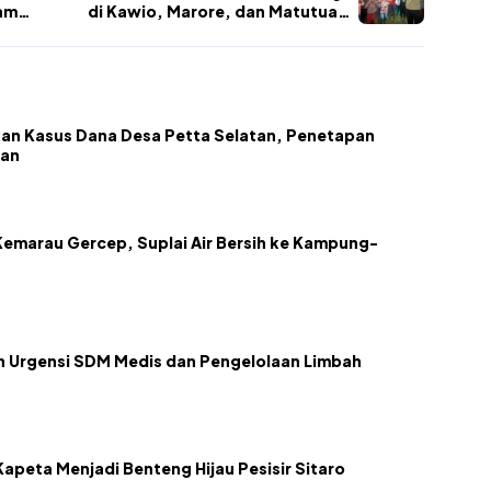
lam
di Kawio, Marore, dan Matutuang
rah
Pascagempa Sangihe
an Kasus Dana Desa Petta Selatan, Penetapan
kan
emarau Gercep, Suplai Air Bersih ke Kampung-
kan Urgensi SDM Medis dan Pengelolaan Limbah
apeta Menjadi Benteng Hijau Pesisir Sitaro