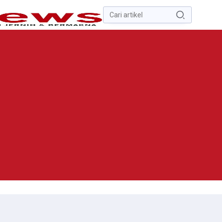
Pencarian
untuk:
#
Zona Nilai Tanah
#
Zending
#
Yusak Walo
#
Yulius Selvanus
Komaling
#
Yulius Selvanus
No Recent Searches Yet.