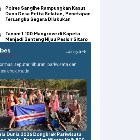
Polres Sangihe Rampungkan Kasus
Dana Desa Petta Selatan, Penetapan
Tersangka Segera Dilakukan
Tanam 1.100 Mangrove di Kapeta
Menjadi Benteng Hijau Pesisir Sitaro
ibes
Lainnya
formasi seputar hiburan, pariwisata dan
easi anak muda
ala Dunia 2026 Dongkrak Pariwisata
pe Verde, Pencarian Wisata Naik 800