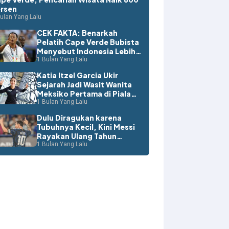
rsen
ulan Yang Lalu
CEK FAKTA: Benarkah
Pelatih Cape Verde Bubista
Menyebut Indonesia Lebih
Layak ke Piala Dunia?
1 Bulan Yang Lalu
Katia Itzel Garcia Ukir
Sejarah Jadi Wasit Wanita
Meksiko Pertama di Piala
Dunia
1 Bulan Yang Lalu
Dulu Diragukan karena
Tubuhnya Kecil, Kini Messi
Rayakan Ulang Tahun
dengan Rekor Dunia
1 Bulan Yang Lalu