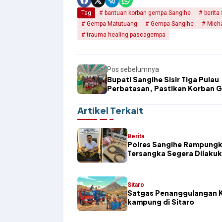
Tag
bantuan korban gempa Sangihe
berita
Gempa Matutuang
Gempa Sangihe
Micha
trauma healing pascagempa
Pos sebelumnya
Bupati Sangihe Sisir Tiga Pulau
Perbatasan, Pastikan Korban 
Segera Tertangani
Artikel Terkait
Berita
Polres Sangihe Rampungk
Tersangka Segera Dilaku
Sitaro
Satgas Penanggulangan K
kampung di Sitaro