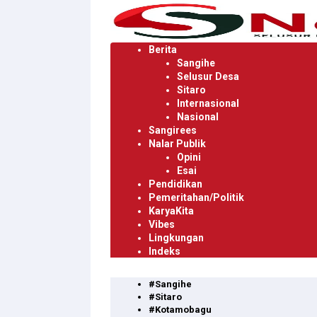
Langsung
ke
konten
Berita
Sangihe
Selusur Desa
Sitaro
Internasional
Nasional
Sangirees
Nalar Publik
Opini
Esai
Pendidikan
Pemeritahan/Politik
KaryaKita
Vibes
Lingkungan
Indeks
#Sangihe
#Sitaro
#Kotamobagu