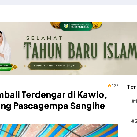
Ter
122
ali Terdengar di Kawio,
ang Pascagempa Sangihe