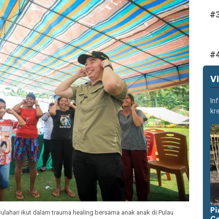
V
In
kr
Pi
Bulahari ikut dalam trauma healing bersama anak anak di Pulau
Ca