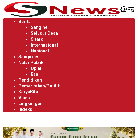
Langsung
ke
konten
Berita
Sangihe
Selusur Desa
Sitaro
Internasional
Nasional
Sangirees
Nalar Publik
Opini
Esai
Pendidikan
Pemeritahan/Politik
KaryaKita
Vibes
Lingkungan
Indeks