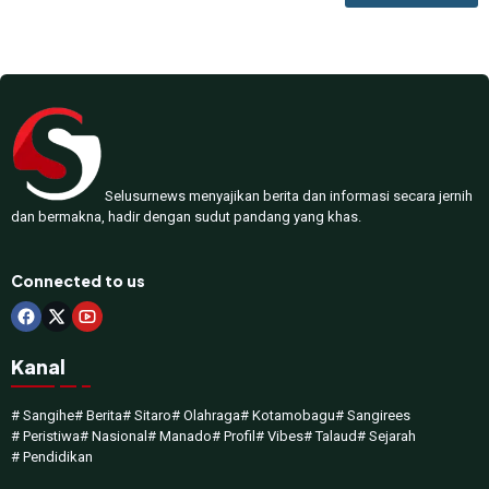
Selusurnews menyajikan berita dan informasi secara jernih
dan bermakna, hadir dengan sudut pandang yang khas.
Connected to us
Kanal
# Sangihe
# Berita
# Sitaro
# Olahraga
# Kotamobagu
# Sangirees
# Peristiwa
# Nasional
# Manado
# Profil
# Vibes
# Talaud
# Sejarah
# Pendidikan