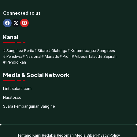
Connected to us
Kanal
# Sangihe
# Berita
# Sitaro
# Olahraga
# Kotamobagu
# Sangirees
# Peristiwa
# Nasional
# Manado
# Profil
# Vibes
# Talaud
# Sejarah
# Pendidikan
Media & Social Network
Lintasutara.com
Narator.co
Suara Pembangunan Sangihe
Tentang Kami
Redaksi
Pedoman Media Siber
Privacy Policy