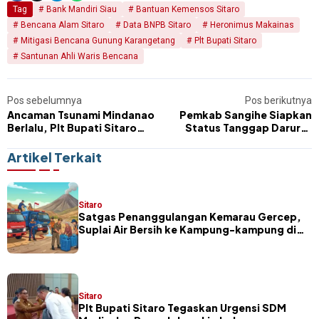
Tag
Bank Mandiri Siau
Bantuan Kemensos Sitaro
Bencana Alam Sitaro
Data BNPB Sitaro
Heronimus Makainas
Mitigasi Bencana Gunung Karangetang
Plt Bupati Sitaro
Santunan Ahli Waris Bencana
Pos sebelumnya
Pos berikutnya
Ancaman Tsunami Mindanao
Pemkab Sangihe Siapkan
Berlalu, Plt Bupati Sitaro
Status Tanggap Darurat
Minta Kesiapsiagaan Jangan
Pascagempa M 7,7,
Kendor
Kerusakan Bangunan
Artikel Terkait
Diperkirakan Capai 100 Unit
Sitaro
Satgas Penanggulangan Kemarau Gercep,
Suplai Air Bersih ke Kampung-kampung di
Sitaro
Sitaro
​Plt Bupati Sitaro Tegaskan Urgensi SDM