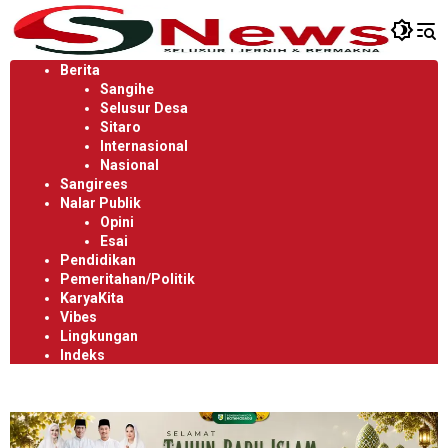
Langsung
ke
konten
Berita
Sangihe
Selusur Desa
Sitaro
Internasional
Nasional
Sangirees
Nalar Publik
Opini
Esai
Pendidikan
Pemeritahan/Politik
KaryaKita
Vibes
Lingkungan
Indeks