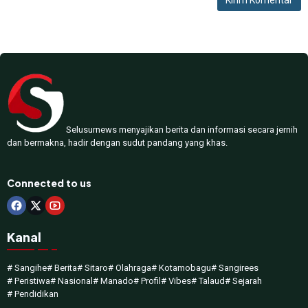
Selusurnews menyajikan berita dan informasi secara jernih
dan bermakna, hadir dengan sudut pandang yang khas.
Connected to us
Kanal
# Sangihe
# Berita
# Sitaro
# Olahraga
# Kotamobagu
# Sangirees
# Peristiwa
# Nasional
# Manado
# Profil
# Vibes
# Talaud
# Sejarah
# Pendidikan