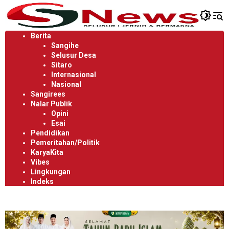
Langsung
ke
konten
Berita
Sangihe
Selusur Desa
Sitaro
Internasional
Nasional
Sangirees
Nalar Publik
Opini
Esai
Pendidikan
Pemeritahan/Politik
KaryaKita
Vibes
Lingkungan
Indeks