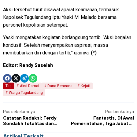
Aksi tersebut turut dikawal aparat keamanan, termasuk
Kapolsek Tagulandang Iptu Yaski M. Malado bersama
personel kepolisian setempat.
Yaski mengatakan kegiatan berlangsung tertib. “Aksi berjalan
kondusif. Setelah menyampaikan aspirasi, massa
membubarkan diri dengan tertib,” ujarnya.
(*)
Editor: Rendy Saselah
Tag
Aksi Damai
Dana Bencana
Kejati
Warga Tagulandang
Pos sebelumnya
Pos berikutnya
Catatan Redaksi: Ferdy
Fantastis, Di Awal
Sondakh Totalitas dan
Pemerintahan, Tiga Jabatan
Loyalitas
Plt Eselon II Dipegang Adik
Bupati Sitaro
Artikel Terkait