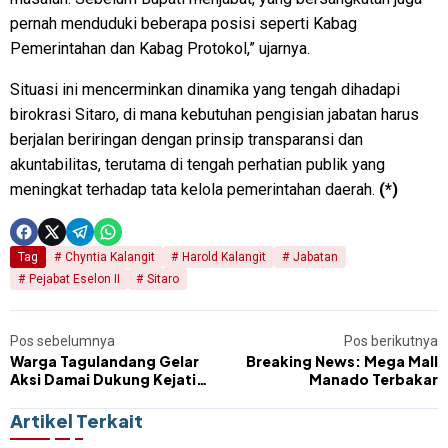
pernah menduduki beberapa posisi seperti Kabag
Pemerintahan dan Kabag Protokol,” ujarnya.
Situasi ini mencerminkan dinamika yang tengah dihadapi
birokrasi Sitaro, di mana kebutuhan pengisian jabatan harus
berjalan beriringan dengan prinsip transparansi dan
akuntabilitas, terutama di tengah perhatian publik yang
meningkat terhadap tata kelola pemerintahan daerah.
(*)
Tag
Chyntia Kalangit
Harold Kalangit
Jabatan
Pejabat Eselon II
Sitaro
Pos sebelumnya
Pos berikutnya
Warga Tagulandang Gelar
Breaking News: Mega Mall
Aksi Damai Dukung Kejati
Manado Terbakar
Tangkap Koruptor Dana
Bencana Gunung Ruang
Artikel Terkait