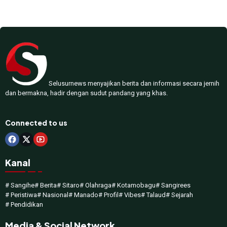
Selusurnews menyajikan berita dan informasi secara jernih
dan bermakna, hadir dengan sudut pandang yang khas.
Connected to us
Kanal
# Sangihe
# Berita
# Sitaro
# Olahraga
# Kotamobagu
# Sangirees
# Peristiwa
# Nasional
# Manado
# Profil
# Vibes
# Talaud
# Sejarah
# Pendidikan
Media & Social Network