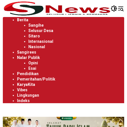
Langsung
ke
konten
Berita
Sangihe
Selusur Desa
Sitaro
Internasional
Nasional
Sangirees
Nalar Publik
Opini
Esai
Pendidikan
Pemeritahan/Politik
KaryaKita
Vibes
Lingkungan
Indeks