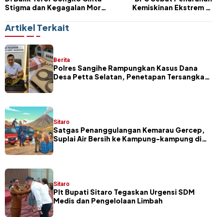
Stigma dan Kegagalan Moral
Kemiskinan Ekstrem di
Institusi Sosial
Sangihe Sangat Luar Biasa
Artikel Terkait
Berita
Polres Sangihe Rampungkan Kasus Dana
Desa Petta Selatan, Penetapan Tersangka
Segera Dilakukan
Sitaro
Satgas Penanggulangan Kemarau Gercep,
Suplai Air Bersih ke Kampung-kampung di
Sitaro
Sitaro
​Plt Bupati Sitaro Tegaskan Urgensi SDM
Medis dan Pengelolaan Limbah