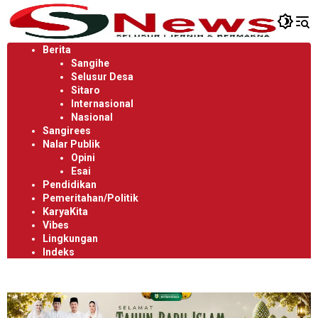
Langsung
ke
konten
Berita
Sangihe
Selusur Desa
Sitaro
Internasional
Nasional
Sangirees
Nalar Publik
Opini
Esai
Pendidikan
Pemeritahan/Politik
KaryaKita
Vibes
Lingkungan
Indeks