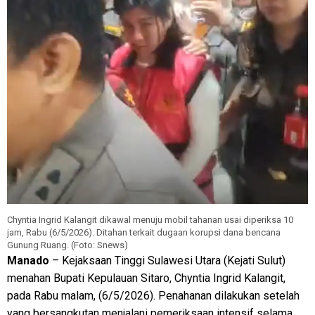
Chyntia Ingrid Kalangit dikawal menuju mobil tahanan usai diperiksa 10
jam, Rabu (6/5/2026). Ditahan terkait dugaan korupsi dana bencana
Gunung Ruang. (Foto: Snews)
Manado
– Kejaksaan Tinggi Sulawesi Utara (Kejati Sulut)
menahan Bupati Kepulauan Sitaro, Chyntia Ingrid Kalangit,
pada Rabu malam, (6/5/2026). Penahanan dilakukan setelah
yang bersangkutan menjalani pemeriksaan intensif selama