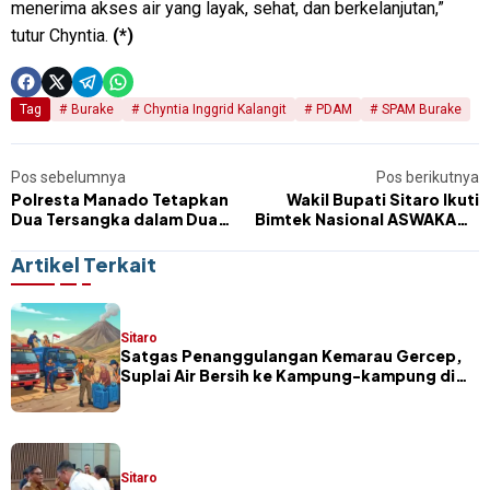
menerima akses air yang layak, sehat, dan berkelanjutan,”
tutur Chyntia.
(*)
Tag
Burake
Chyntia Inggrid Kalangit
PDAM
SPAM Burake
Pos sebelumnya
Pos berikutnya
Polresta Manado Tetapkan
Wakil Bupati Sitaro Ikuti
Dua Tersangka dalam Dua
Bimtek Nasional ASWAKADA
Kasus Kecelakaan, Satu
di Jakarta
Libatkan Anggota Polri
Artikel Terkait
Sitaro
Satgas Penanggulangan Kemarau Gercep,
Suplai Air Bersih ke Kampung-kampung di
Sitaro
Sitaro