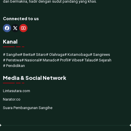
dan bermakna, hadir dengan sudut pandang yang khas.
Connected to us
Kanal
# Sangihe
# Berita
# Sitaro
# Olahraga
# Kotamobagu
# Sangirees
# Peristiwa
# Nasional
# Manado
# Profil
# Vibes
# Talaud
# Sejarah
# Pendidikan
Media & Social Network
Lintasutara.com
Narator.co
Suara Pembangunan Sangihe