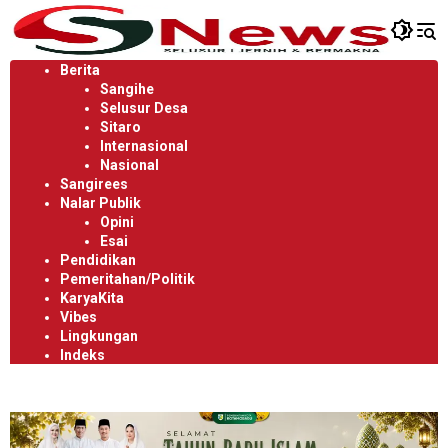
Langsung
ke
konten
Berita
Sangihe
Selusur Desa
Sitaro
Internasional
Nasional
Sangirees
Nalar Publik
Opini
Esai
Pendidikan
Pemeritahan/Politik
KaryaKita
Vibes
Lingkungan
Indeks