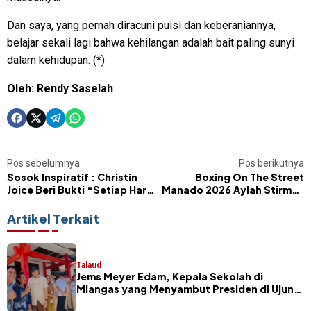
Dan saya, yang pernah diracuni puisi dan keberaniannya,
belajar sekali lagi bahwa kehilangan adalah bait paling sunyi
dalam kehidupan. (*)
Oleh: Rendy Saselah
Pos sebelumnya
Pos berikutnya
Sosok Inspiratif : Christin
Boxing On The Street
Joice Beri Bukti “Setiap Hari
Manado 2026 Aylah Stirman
Bisa Jadi Awal Baru”
Wakili Daerah dan Pertina
Sangihe
Artikel Terkait
Talaud
Jems Meyer Edam, Kepala Sekolah di
Miangas yang Menyambut Presiden di Ujung
Negeri