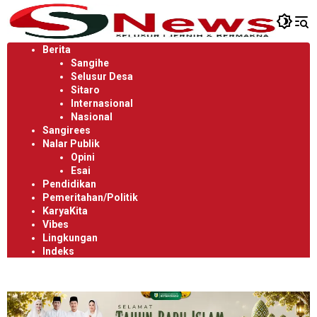
Langsung
ke
konten
Berita
Sangihe
Selusur Desa
Sitaro
Internasional
Nasional
Sangirees
Nalar Publik
Opini
Esai
Pendidikan
Pemeritahan/Politik
KaryaKita
Vibes
Lingkungan
Indeks