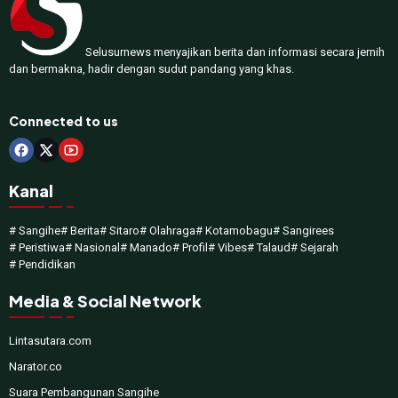
Selusurnews menyajikan berita dan informasi secara jernih
dan bermakna, hadir dengan sudut pandang yang khas.
Connected to us
Kanal
# Sangihe
# Berita
# Sitaro
# Olahraga
# Kotamobagu
# Sangirees
# Peristiwa
# Nasional
# Manado
# Profil
# Vibes
# Talaud
# Sejarah
# Pendidikan
Media & Social Network
Lintasutara.com
Narator.co
Suara Pembangunan Sangihe