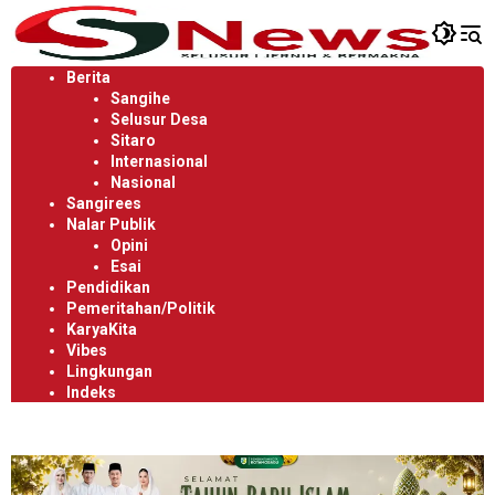
Langsung
ke
konten
Berita
Sangihe
Selusur Desa
Sitaro
Internasional
Nasional
Sangirees
Nalar Publik
Opini
Esai
Pendidikan
Pemeritahan/Politik
KaryaKita
Vibes
Lingkungan
Indeks