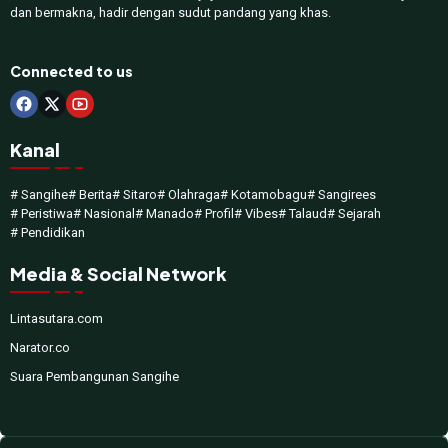
dan bermakna, hadir dengan sudut pandang yang khas.
Connected to us
Kanal
# Sangihe
# Berita
# Sitaro
# Olahraga
# Kotamobagu
# Sangirees
# Peristiwa
# Nasional
# Manado
# Profil
# Vibes
# Talaud
# Sejarah
# Pendidikan
Media & Social Network
Lintasutara.com
Narator.co
Suara Pembangunan Sangihe