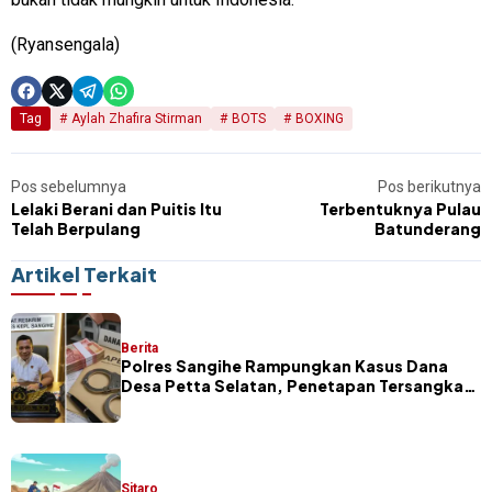
(Ryansengala)
Tag
Aylah Zhafira Stirman
BOTS
BOXING
Pos sebelumnya
Pos berikutnya
Lelaki Berani dan Puitis Itu
Terbentuknya Pulau
Telah Berpulang
Batunderang
Artikel Terkait
Berita
Polres Sangihe Rampungkan Kasus Dana
Desa Petta Selatan, Penetapan Tersangka
Segera Dilakukan
Sitaro