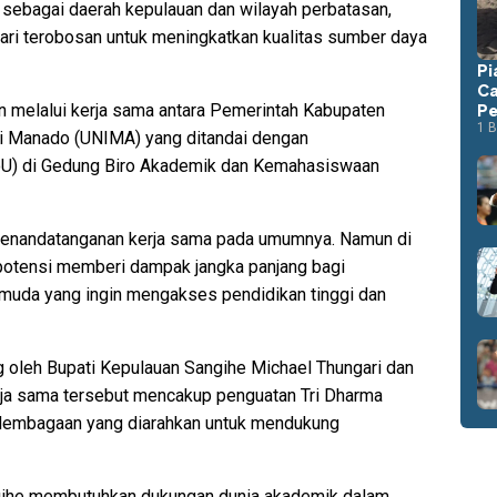
 sebagai daerah kepulauan dan wilayah perbatasan,
ri terobosan untuk meningkatkan kualitas sumber daya
Pi
Ca
kan melalui kerja sama antara Pemerintah Kabupaten
Pe
1 B
ri Manado (UNIMA) yang ditandai dengan
U) di Gedung Biro Akademik dan Kemahasiswaan
i penandatanganan kerja sama pada umumnya. Namun di
erpotensi memberi dampak jangka panjang bagi
muda yang ingin mengakses pendidikan tinggi dan
oleh Bupati Kepulauan Sangihe Michael Thungari dan
ja sama tersebut mencakup penguatan Tri Dharma
lembagaan yang diarahkan untuk mendukung
gihe membutuhkan dukungan dunia akademik dalam