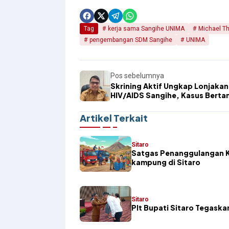
Tag
kerja sama Sangihe UNIMA
Michael Th
pengembangan SDM Sangihe
UNIMA
Pos sebelumnya
Skrining Aktif Ungkap Lonjakan
HIV/AIDS Sangihe, Kasus Bert
Sembilan Orang Baru
Artikel Terkait
Sitaro
Satgas Penanggulangan K
kampung di Sitaro
Sitaro
​Plt Bupati Sitaro Tegas