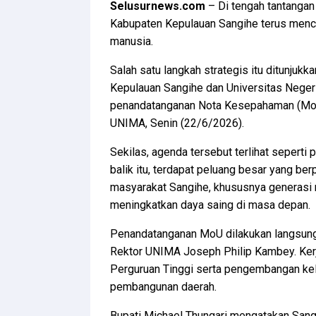
Selusurnews.com
– Di tengah tantangan
Kabupaten Kepulauan Sangihe terus menca
manusia.
Salah satu langkah strategis itu ditunjuk
Kepulauan Sangihe dan Universitas Nege
penandatanganan Nota Kesepahaman (Mo
UNIMA, Senin (22/6/2026).
Sekilas, agenda tersebut terlihat sepert
balik itu, terdapat peluang besar yang b
masyarakat Sangihe, khususnya generasi 
meningkatkan daya saing di masa depan.
Penandatanganan MoU dilakukan langsung 
Rektor UNIMA Joseph Philip Kambey. Ker
Perguruan Tinggi serta pengembangan ke
pembangunan daerah.
Bupati Michael Thungari mengatakan San