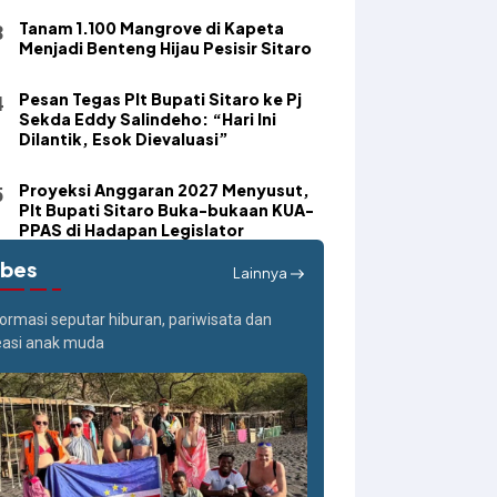
Tanam 1.100 Mangrove di Kapeta
Menjadi Benteng Hijau Pesisir Sitaro
Pesan Tegas Plt Bupati Sitaro ke Pj
Sekda Eddy Salindeho: “Hari Ini
Dilantik, Esok Dievaluasi”
Proyeksi Anggaran 2027 Menyusut,
Plt Bupati Sitaro Buka-bukaan KUA-
PPAS di Hadapan Legislator
ibes
Lainnya
formasi seputar hiburan, pariwisata dan
easi anak muda