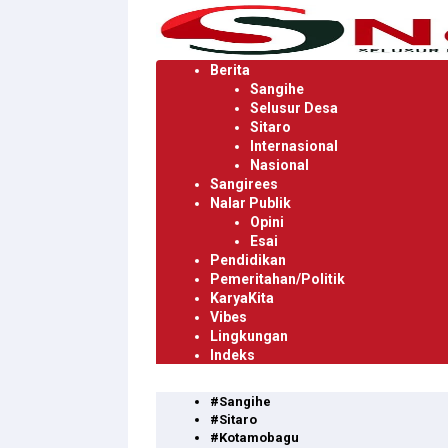
Langsung
ke
konten
Berita
Sangihe
Selusur Desa
Sitaro
Internasional
Nasional
Sangirees
Nalar Publik
Opini
Esai
Pendidikan
Pemeritahan/Politik
KaryaKita
Vibes
Lingkungan
Indeks
#Sangihe
#Sitaro
#Kotamobagu