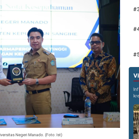
V
In
kr
rsitas Negeri Manado. (Foto: Ist)