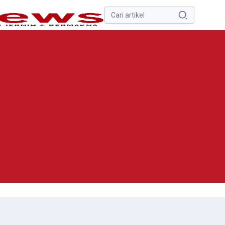
Pencarian
untuk:
#
Zona Nilai Tanah
#
Zending
#
Yusak Walo
#
Yulius Selvanus
Komaling
#
Yulius Selvanus
No Recent Searches Yet.