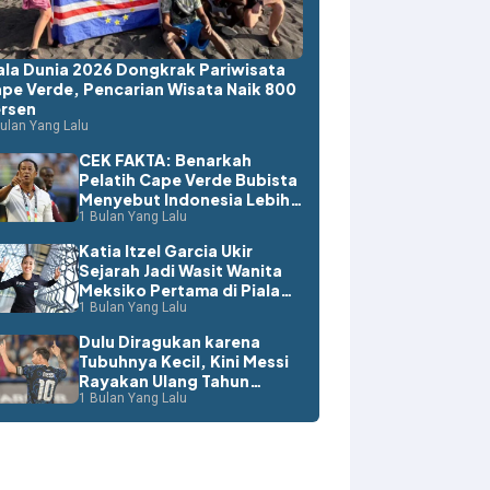
ala Dunia 2026 Dongkrak Pariwisata
pe Verde, Pencarian Wisata Naik 800
rsen
ulan Yang Lalu
CEK FAKTA: Benarkah
Pelatih Cape Verde Bubista
Menyebut Indonesia Lebih
Layak ke Piala Dunia?
1 Bulan Yang Lalu
Katia Itzel Garcia Ukir
Sejarah Jadi Wasit Wanita
Meksiko Pertama di Piala
Dunia
1 Bulan Yang Lalu
Dulu Diragukan karena
Tubuhnya Kecil, Kini Messi
Rayakan Ulang Tahun
dengan Rekor Dunia
1 Bulan Yang Lalu