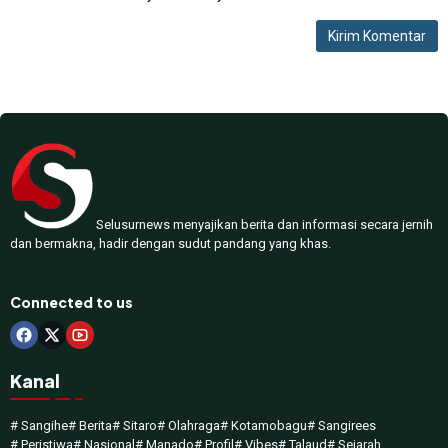
Selusurnews menyajikan berita dan informasi secara jernih
dan bermakna, hadir dengan sudut pandang yang khas.
Connected to us
Kanal
# Sangihe
# Berita
# Sitaro
# Olahraga
# Kotamobagu
# Sangirees
# Peristiwa
# Nasional
# Manado
# Profil
# Vibes
# Talaud
# Sejarah