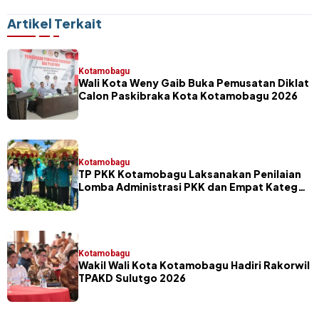
Undav Cetak Brace Penentu
Krusial Grup F Piala Dunia
Kemenangan
2026
Artikel Terkait
Kotamobagu
Wali Kota Weny Gaib Buka Pemusatan Diklat
Calon Paskibraka Kota Kotamobagu 2026
Kotamobagu
TP PKK Kotamobagu Laksanakan Penilaian
Lomba Administrasi PKK dan Empat Kategori
Program Unggulan
Kotamobagu
Wakil Wali Kota Kotamobagu Hadiri Rakorwil
TPAKD Sulutgo 2026