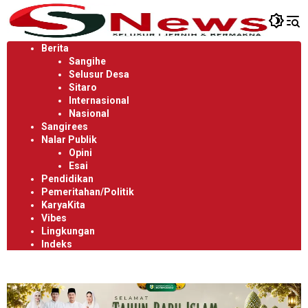
Langsung
ke
konten
Berita
Sangihe
Selusur Desa
Sitaro
Internasional
Nasional
Sangirees
Nalar Publik
Opini
Esai
Pendidikan
Pemeritahan/Politik
KaryaKita
Vibes
Lingkungan
Indeks