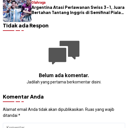
Olahraga
Argentina Atasi Perlawanan Swiss 3-1, Juara
Bertahan Tantang Inggris di Semifinal Piala
Dunia 2026
Tidak ada Respon
Belum ada komentar.
Jadilah yang pertama berkomentar disini.
Komentar Anda
Alamat email Anda tidak akan dipublikasikan.
Ruas yang wajib
ditandai
*