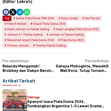
(Editor: Lekra’s)
Tag
Berita Piala Dunia FIFA 2026
Deniz Undav
Der Panzer
Franck Kessié
Grup E Piala Dunia 2026
Hasil Jerman vs Pantai Gading
Hasil Lengkap Piala Dunia 2026
Jerman 2-1 Pantai Gading
Jerman vs Pantai Gading
Klasemen Grup E Piala Dunia 2026
Piala Dunia 2026
Timnas Jerman
Timnas Pantai Gading
Pos sebelumnya
Pos berikutnya
Belanda Mengamuk!
Sahaya Mokoginta, Mewakili
Brobbey dan Gakpo Bersinar
Wali Kota, Tutup Turnamen
Saat Oranje Hancurkan
Matali Cup V 2026 di Stadion
Swedia 5-1
Nunuk
Artikel Terkait
Olahraga
Spanyol Juara Piala Dunia 2026,
Tumbangkan Argentina 1-0 Lewat Drama
Extra Time