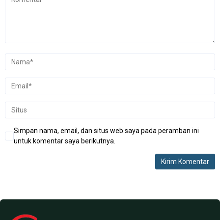
Simpan nama, email, dan situs web saya pada peramban ini
untuk komentar saya berikutnya.