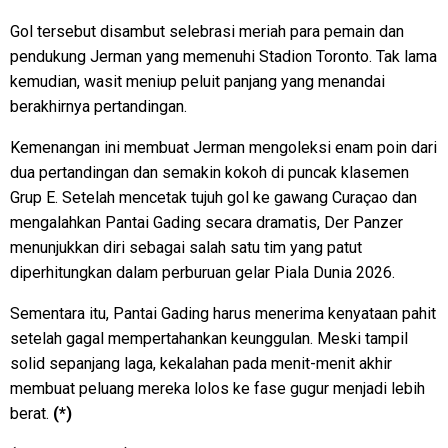
Gol tersebut disambut selebrasi meriah para pemain dan
pendukung Jerman yang memenuhi Stadion Toronto. Tak lama
kemudian, wasit meniup peluit panjang yang menandai
berakhirnya pertandingan.
Kemenangan ini membuat Jerman mengoleksi enam poin dari
dua pertandingan dan semakin kokoh di puncak klasemen
Grup E. Setelah mencetak tujuh gol ke gawang Curaçao dan
mengalahkan Pantai Gading secara dramatis, Der Panzer
menunjukkan diri sebagai salah satu tim yang patut
diperhitungkan dalam perburuan gelar Piala Dunia 2026.
Sementara itu, Pantai Gading harus menerima kenyataan pahit
setelah gagal mempertahankan keunggulan. Meski tampil
solid sepanjang laga, kekalahan pada menit-menit akhir
membuat peluang mereka lolos ke fase gugur menjadi lebih
berat.
(*)