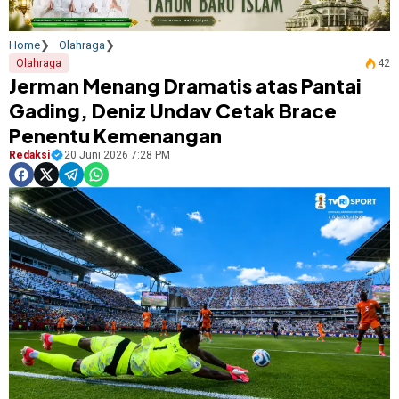
Home
Olahraga
Olahraga
42
Jerman Menang Dramatis atas Pantai
Gading, Deniz Undav Cetak Brace
Penentu Kemenangan
Redaksi
20 Juni 2026 7:28 PM