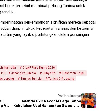
asil buruk tersebut membuat peluang Tunisia untuk
g tanduk.
emperlihatkan perkembangan signifikan mereka sebagai
duan disiplin taktik, kecepatan transisi, dan ketajaman
satu tim yang layak diperhitungkan dalam persaingan
chi Kamada
Grup F Piala Dunia 2026
 ini
Jepang vs Tunisia
Junya Ito
Klasemen Grup F
as Jepang
Timnas Tunisia
Tunisia 0-4 Jepang
Pos berikutnya
li
Belanda Ukir Rekor 14 Laga Tanpa
up V
Kekalahan Usai Hancurkan Swedia 5-
1.