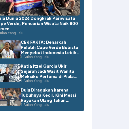
ala Dunia 2026 Dongkrak Pariwisata
pe Verde, Pencarian Wisata Naik 800
rsen
ulan Yang Lalu
CEK FAKTA: Benarkah
Pelatih Cape Verde Bubista
Menyebut Indonesia Lebih
Layak ke Piala Dunia?
1 Bulan Yang Lalu
Katia Itzel Garcia Ukir
Sejarah Jadi Wasit Wanita
Meksiko Pertama di Piala
Dunia
1 Bulan Yang Lalu
Dulu Diragukan karena
Tubuhnya Kecil, Kini Messi
Rayakan Ulang Tahun
dengan Rekor Dunia
1 Bulan Yang Lalu