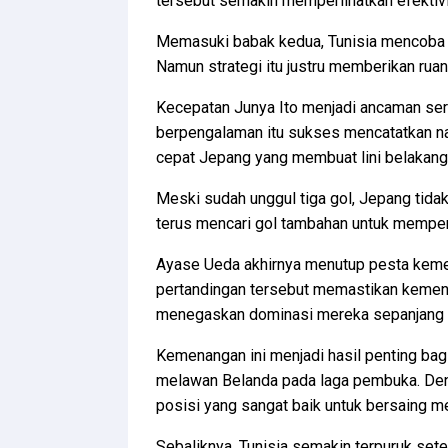
tersebut semakin memperlihatkan efektivi
Memasuki babak kedua, Tunisia mencoba b
Namun strategi itu justru memberikan rua
Kecepatan Junya Ito menjadi ancaman seri
berpengalaman itu sukses mencatatkan n
cepat Jepang yang membuat lini belakang 
Meski sudah unggul tiga gol, Jepang tid
terus mencari gol tambahan untuk memperb
Ayase Ueda akhirnya menutup pesta keme
pertandingan tersebut memastikan kemena
menegaskan dominasi mereka sepanjang 
Kemenangan ini menjadi hasil penting ba
melawan Belanda pada laga pembuka. Deng
posisi yang sangat baik untuk bersaing m
Sebaliknya, Tunisia semakin terpuruk se