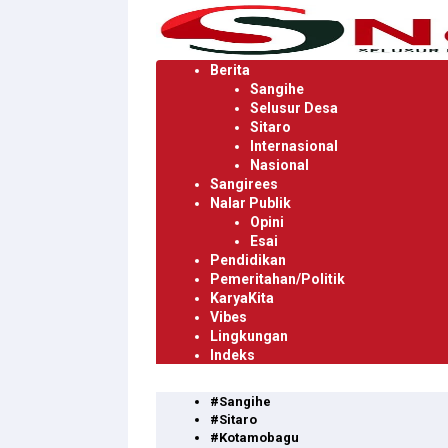
Langsung
ke
konten
Berita
Sangihe
Selusur Desa
Sitaro
Internasional
Nasional
Sangirees
Nalar Publik
Opini
Esai
Pendidikan
Pemeritahan/Politik
KaryaKita
Vibes
Lingkungan
Indeks
#Sangihe
#Sitaro
#Kotamobagu