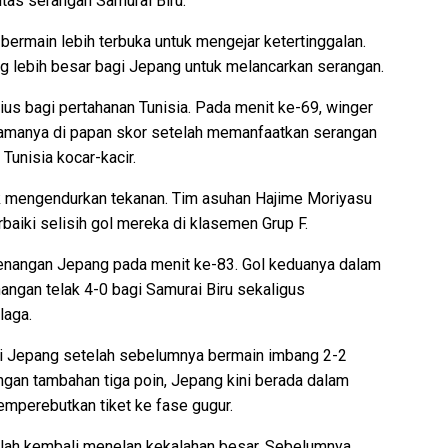
tas serangan Samurai Biru.
ermain lebih terbuka untuk mengejar ketertinggalan.
ng lebih besar bagi Jepang untuk melancarkan serangan.
us bagi pertahanan Tunisia. Pada menit ke-69, winger
amanya di papan skor setelah memanfaatkan serangan
Tunisia kocar-kacir.
ak mengendurkan tekanan. Tim asuhan Hajime Moriyasu
aiki selisih gol mereka di klasemen Grup F.
nangan Jepang pada menit ke-83. Gol keduanya dalam
ngan telak 4-0 bagi Samurai Biru sekaligus
laga.
gi Jepang setelah sebelumnya bermain imbang 2-2
an tambahan tiga poin, Jepang kini berada dalam
emperebutkan tiket ke fase gugur.
telah kembali menelan kekalahan besar. Sebelumnya