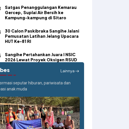
Satgas Penanggulangan Kemarau
Gercep, Suplai Air Bersih ke
Kampung-kampung di Sitaro
30 Calon Paskibraka Sangihe Jalani
Pemusatan Latihan Jelang Upacara
HUT Ke-81 RI
Sangihe Pertahankan Juara I NSIC
2026 Lewat Proyek Oksigen RSUD
ibes
Lainnya
formasi seputar hiburan, pariwisata dan
easi anak muda