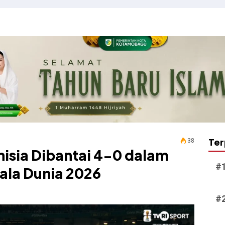
Ter
38
nisia Dibantai 4-0 dalam
iala Dunia 2026