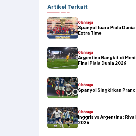
Artikel Terkait
Olahraga
Spanyol Juara Piala Duni
Extra Time
Olahraga
Argentina Bangkit di Meni
Final Piala Dunia 2026
Olahraga
Spanyol Singkirkan Pranci
Olahraga
Inggris vs Argentina: Riva
2026