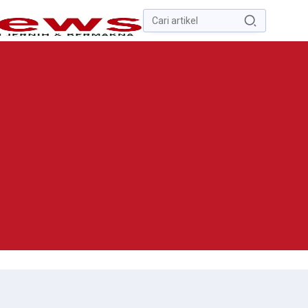
Pencarian
untuk:
#
Zona Nilai Tanah
#
Zending
#
Yusak Walo
#
Yulius Selvanus
Komaling
#
Yulius Selvanus
No Recent Searches Yet.