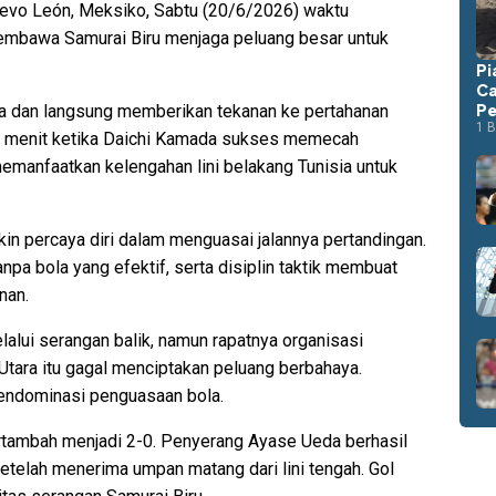
uevo León, Meksiko, Sabtu (20/6/2026) waktu
mbawa Samurai Biru menjaga peluang besar untuk
Pi
Ca
Pe
ma dan langsung memberikan tekanan ke pertahanan
1 B
pat menit ketika Daichi Kamada sukses memecah
memanfaatkan kelengahan lini belakang Tunisia untuk
n percaya diri dalam menguasai jalannya pertandingan.
pa bola yang efektif, serta disiplin taktik membuat
nan.
lui serangan balik, namun rapatnya organisasi
tara itu gagal menciptakan peluang berbahaya.
endominasi penguasaan bola.
rtambah menjadi 2-0. Penyerang Ayase Ueda berhasil
elah menerima umpan matang dari lini tengah. Gol