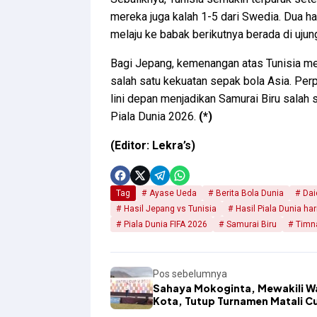
mereka juga kalah 1-5 dari Swedia. Dua h
melaju ke babak berikutnya berada di ujun
Bagi Jepang, kemenangan atas Tunisia m
salah satu kekuatan sepak bola Asia. Perpa
lini depan menjadikan Samurai Biru salah 
Piala Dunia 2026.
(*)
(Editor: Lekra’s)
Tag
Ayase Ueda
Berita Bola Dunia
Dai
Hasil Jepang vs Tunisia
Hasil Piala Dunia hari
Piala Dunia FIFA 2026
Samurai Biru
Timn
Pos sebelumnya
Sahaya Mokoginta, Mewakili Wa
Kota, Tutup Turnamen Matali C
2026 di Stadion Nunuk