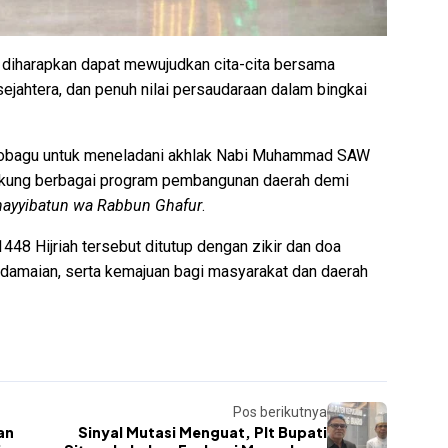
 diharapkan dapat mewujudkan cita-cita bersama
ejahtera, dan penuh nilai persaudaraan dalam bingkai
mobagu untuk meneladani akhlak Nabi Muhammad SAW
kung berbagai program pembangunan daerah demi
hayyibatun wa Rabbun Ghafur
.
48 Hijriah tersebut ditutup dengan zikir dan doa
amaian, serta kemajuan bagi masyarakat dan daerah
Pos berikutnya
an
Sinyal Mutasi Menguat, Plt Bupati