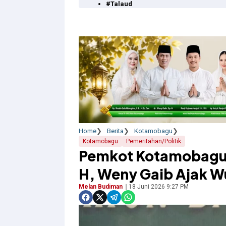
#Talaud
Home
Berita
Kotamobagu
Kotamobagu
Pemeritahan/Politik
Pemkot Kotamobagu 
H, Weny Gaib Ajak W
Melan Budiman
18 Juni 2026 9:27 PM