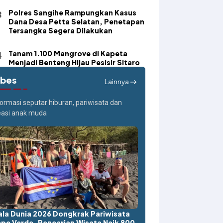
Polres Sangihe Rampungkan Kasus
Dana Desa Petta Selatan, Penetapan
Tersangka Segera Dilakukan
Tanam 1.100 Mangrove di Kapeta
Menjadi Benteng Hijau Pesisir Sitaro
ibes
Lainnya
formasi seputar hiburan, pariwisata dan
easi anak muda
ala Dunia 2026 Dongkrak Pariwisata
pe Verde, Pencarian Wisata Naik 800