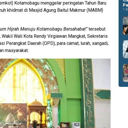
emkot) Kotamobagu menggelar peringatan Tahun Baru
Pe
enuh khidmat di Masjid Agung Baitul Makmur (MABM)
1 B
m Hijrah Menuju Kotamobagu Bersahabat”
tersebut
 Wakil Wali Kota Rendy Virgiawan Mangkat, Sekretaris
si Perangkat Daerah (OPD), para camat, lurah, sangadi,
san masyarakat.