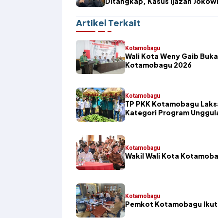
Ditangkap, Kasus Ijazah Jokow
Memasuki Babak Baru
Artikel Terkait
Kotamobagu
Wali Kota Weny Gaib Buka
Kotamobagu 2026
Kotamobagu
TP PKK Kotamobagu Laksa
Kategori Program Unggul
Kotamobagu
Wakil Wali Kota Kotamoba
Kotamobagu
Pemkot Kotamobagu Ikuti