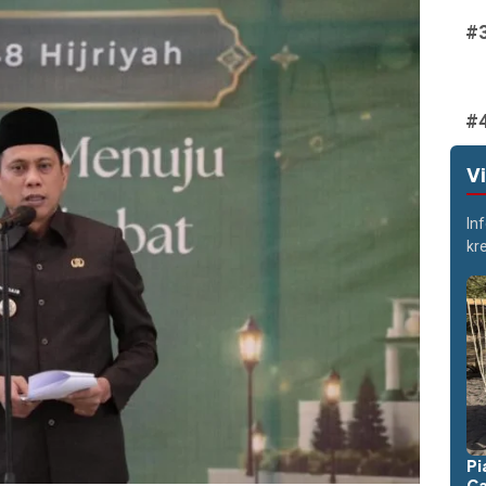
V
In
kr
Pi
Ca