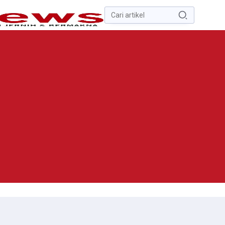
Pencarian
untuk:
#
Zona Nilai Tanah
#
Zending
#
Yusak Walo
#
Yulius Selvanus
Komaling
#
Yulius Selvanus
No Recent Searches Yet.