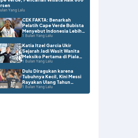
rsen
ulan Yang Lalu
CEK FAKTA: Benarkah
Pelatih Cape Verde Bubista
Menyebut Indonesia Lebih
Layak ke Piala Dunia?
1 Bulan Yang Lalu
Katia Itzel Garcia Ukir
Sejarah Jadi Wasit Wanita
Meksiko Pertama di Piala
Dunia
1 Bulan Yang Lalu
Dulu Diragukan karena
Tubuhnya Kecil, Kini Messi
Rayakan Ulang Tahun
dengan Rekor Dunia
1 Bulan Yang Lalu