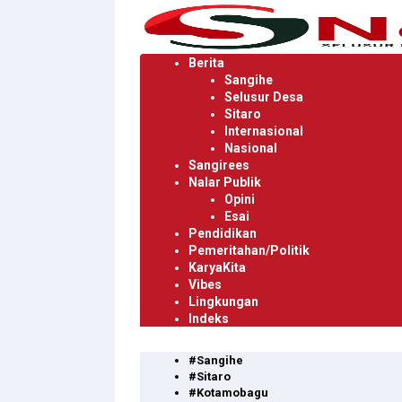
Langsung
ke
konten
Berita
Sangihe
Selusur Desa
Sitaro
Internasional
Nasional
Sangirees
Nalar Publik
Opini
Esai
Pendidikan
Pemeritahan/Politik
KaryaKita
Vibes
Lingkungan
Indeks
#Sangihe
#Sitaro
#Kotamobagu