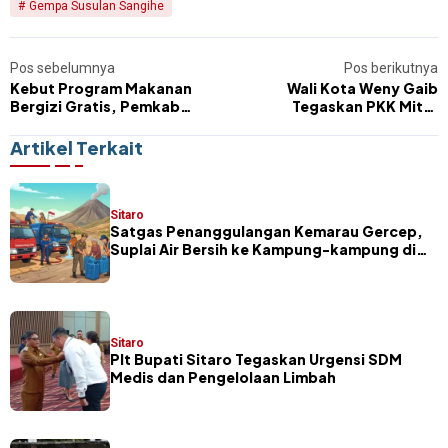
Gempa Susulan Sangihe
Pos sebelumnya
Pos berikutnya
Kebut Program Makanan
Wali Kota Weny Gaib
Bergizi Gratis, Pemkab
Tegaskan PKK Mitra
Sitaro Petakan Sasaran
Strategis Pemerintah dalam
Penerima
Mendukung Pembangunan
Artikel Terkait
Daerah
Sitaro
Satgas Penanggulangan Kemarau Gercep,
Suplai Air Bersih ke Kampung-kampung di
Sitaro
Sitaro
​Plt Bupati Sitaro Tegaskan Urgensi SDM
Medis dan Pengelolaan Limbah