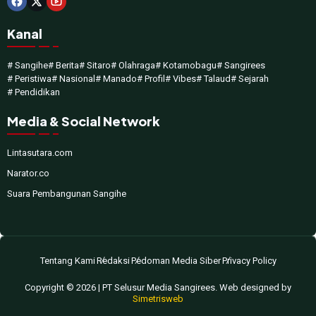
Kanal
# Sangihe
# Berita
# Sitaro
# Olahraga
# Kotamobagu
# Sangirees
# Peristiwa
# Nasional
# Manado
# Profil
# Vibes
# Talaud
# Sejarah
# Pendidikan
Media & Social Network
Lintasutara.com
Narator.co
Suara Pembangunan Sangihe
Tentang Kami
Redaksi
Pedoman Media Siber
Privacy Policy
Copyright © 2026 | PT Selusur Media Sangirees. Web designed by
Simetrisweb