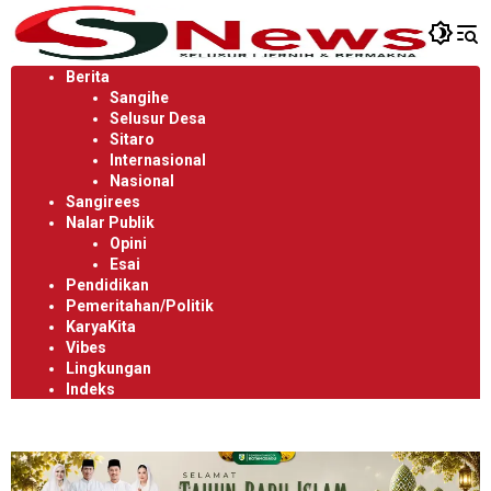
Langsung
ke
konten
Berita
Sangihe
Selusur Desa
Sitaro
Internasional
Nasional
Sangirees
Nalar Publik
Opini
Esai
Pendidikan
Pemeritahan/Politik
KaryaKita
Vibes
Lingkungan
Indeks