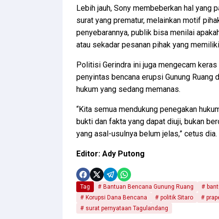
Lebih jauh, Sony membeberkan hal yang pa
surat yang prematur, melainkan motif pih
penyebarannya, publik bisa menilai apakah
atau sekadar pesanan pihak yang memiliki
Politisi Gerindra ini juga mengecam ker
penyintas bencana erupsi Gunung Ruang d
hukum yang sedang memanas.
“Kita semua mendukung penegakan hukum. 
bukti dan fakta yang dapat diuji, bukan 
yang asal-usulnya belum jelas,” cetus dia.
Editor: Ady Putong
Tag
Bantuan Bencana Gunung Ruang
bant
Korupsi Dana Bencana
politik Sitaro
prap
surat pernyataan Tagulandang