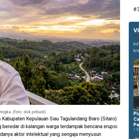
V
In
kr
ingka. (foto: dok pribadi)
Pi
 Kabupaten Kepulauan Siau Tagulandang Biaro (Sitaro)
Ca
Pe
g beredar di kalangan warga terdampak bencana erupsi
1 B
adanya aktor intelektual yang sengaja menyusun