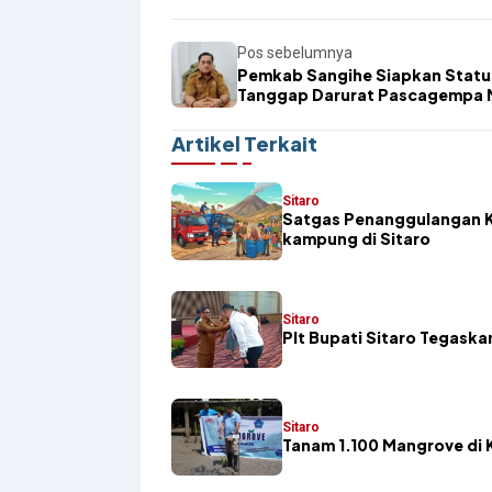
Pos sebelumnya
Pemkab Sangihe Siapkan Statu
Tanggap Darurat Pascagempa M
Kerusakan Bangunan Diperkira
Capai 100 Unit
Artikel Terkait
Sitaro
Satgas Penanggulangan K
kampung di Sitaro
Sitaro
​Plt Bupati Sitaro Tegas
Sitaro
Tanam 1.100 Mangrove di K