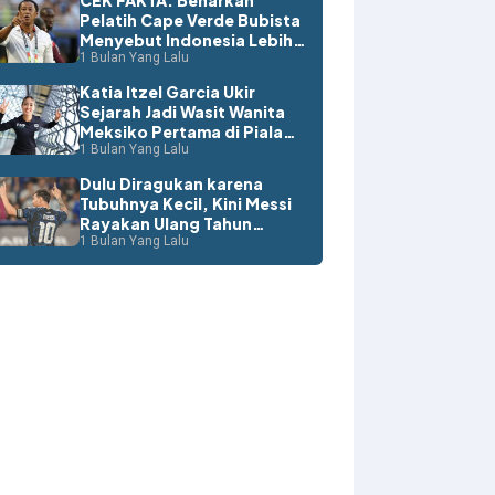
CEK FAKTA: Benarkah
Pelatih Cape Verde Bubista
Menyebut Indonesia Lebih
Layak ke Piala Dunia?
1 Bulan Yang Lalu
Katia Itzel Garcia Ukir
Sejarah Jadi Wasit Wanita
Meksiko Pertama di Piala
Dunia
1 Bulan Yang Lalu
Dulu Diragukan karena
Tubuhnya Kecil, Kini Messi
Rayakan Ulang Tahun
dengan Rekor Dunia
1 Bulan Yang Lalu