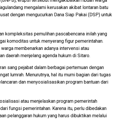
(BNPB), erupsi tersebut mengakibatkan ribuan warga
Tagulandang mengalami kerusakan akibat lontaran batu
 pusat dengan mengucurkan Dana Siap Pakai (DSP) untuk
dan kompleksitas pemulihan pascabencana inilah yang
gai komoditas untuk menyerang figur pemerintahan.
ar warga membenarkan adanya intervensi atau
an daerah menjelang agenda hukum di Sitaro.
diran sang pejabat dalam berbagai pertemuan dengan
gat lumrah. Menurutnya, hal itu murni bagian dari tugas
lancaran dan menyosialisasikan program bantuan dari
sosialisasi atau menjelaskan program pemerintah
ari fungsi pemerintahan. Karena itu, perlu dibedakan
aan pelanggaran hukum yang harus dibuktikan melalui