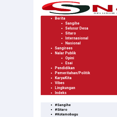
Langsung
ke
konten
Berita
Sangihe
Selusur Desa
Sitaro
Internasional
Nasional
Sangirees
Nalar Publik
Opini
Esai
Pendidikan
Pemeritahan/Politik
KaryaKita
Vibes
Lingkungan
Indeks
#Sangihe
#Sitaro
#Kotamobagu