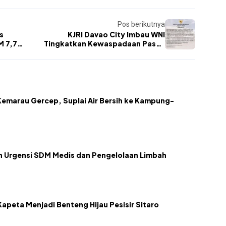
Pos berikutnya
s
KJRI Davao City Imbau WNI
 7,7,
Tingkatkan Kewaspadaan Pasca
kan
Gempa M 7,8 di Mindanao
emarau Gercep, Suplai Air Bersih ke Kampung-
kan Urgensi SDM Medis dan Pengelolaan Limbah
apeta Menjadi Benteng Hijau Pesisir Sitaro