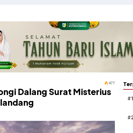
Ter
477
ongi Dalang Surat Misterius
ulandang