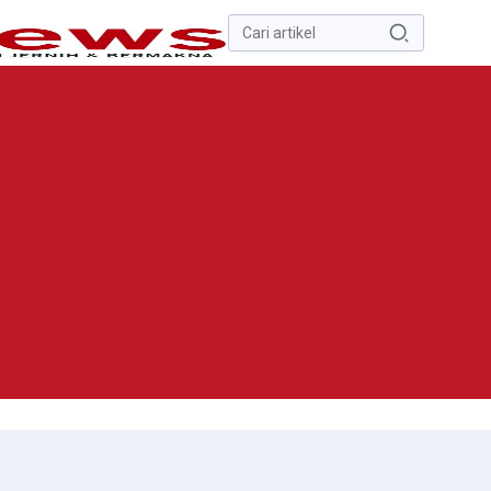
Pencarian
untuk:
#
Zona Nilai Tanah
#
Zending
#
Yusak Walo
#
Yulius Selvanus
Komaling
#
Yulius Selvanus
No Recent Searches Yet.