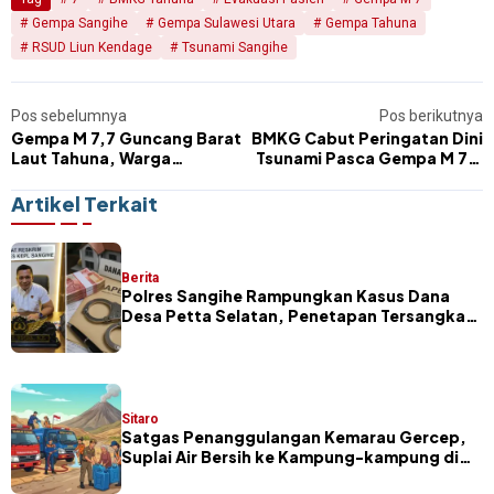
Gempa Sangihe
Gempa Sulawesi Utara
Gempa Tahuna
RSUD Liun Kendage
Tsunami Sangihe
Pos sebelumnya
Pos berikutnya
Gempa M 7,7 Guncang Barat
BMKG Cabut Peringatan Dini
Laut Tahuna, Warga
Tsunami Pasca Gempa M 7,7
Kepulauan Sangihe
di Sulawesi Utara, Warga
Mengungsi Usai Peringatan
Diminta Tetap Waspada
Artikel Terkait
Tsunami
Berita
Polres Sangihe Rampungkan Kasus Dana
Desa Petta Selatan, Penetapan Tersangka
Segera Dilakukan
Sitaro
Satgas Penanggulangan Kemarau Gercep,
Suplai Air Bersih ke Kampung-kampung di
Sitaro