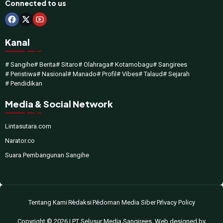
Connected to us
Kanal
# Sangihe
# Berita
# Sitaro
# Olahraga
# Kotamobagu
# Sangirees
# Peristiwa
# Nasional
# Manado
# Profil
# Vibes
# Talaud
# Sejarah
# Pendidikan
Media & Social Network
Lintasutara.com
Narator.co
Suara Pembangunan Sangihe
Tentang Kami
Redaksi
Pedoman Media Siber
Privacy Policy
Copyright © 2026 | PT Selusur Media Sangirees. Web designed by