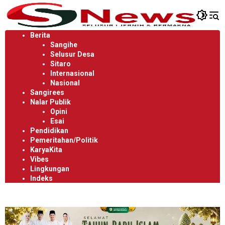
Langsung
ke
konten
Berita
Sangihe
Selusur Desa
Sitaro
Internasional
Nasional
Sangirees
Nalar Publik
Opini
Esai
Pendidikan
Pemeritahan/Politik
KaryaKita
Vibes
Lingkungan
Indeks