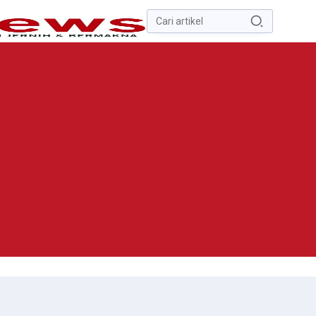
Pencarian
untuk:
#
Zona Nilai Tanah
#
Zending
#
Yusak Walo
#
Yulius Selvanus
Komaling
#
Yulius Selvanus
No Recent Searches Yet.