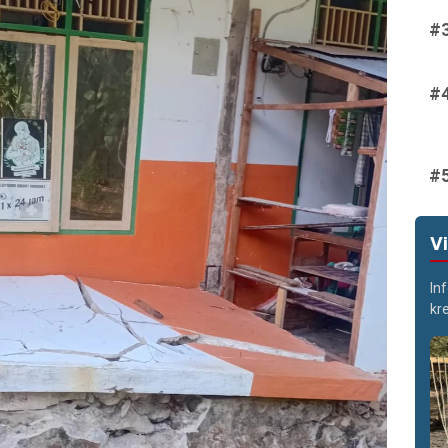
V
In
kr