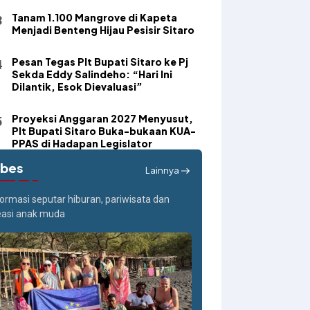
Tanam 1.100 Mangrove di Kapeta
Menjadi Benteng Hijau Pesisir Sitaro
Pesan Tegas Plt Bupati Sitaro ke Pj
Sekda Eddy Salindeho: “Hari Ini
Dilantik, Esok Dievaluasi”
Proyeksi Anggaran 2027 Menyusut,
Plt Bupati Sitaro Buka-bukaan KUA-
PPAS di Hadapan Legislator
ibes
Lainnya
formasi seputar hiburan, pariwisata dan
easi anak muda