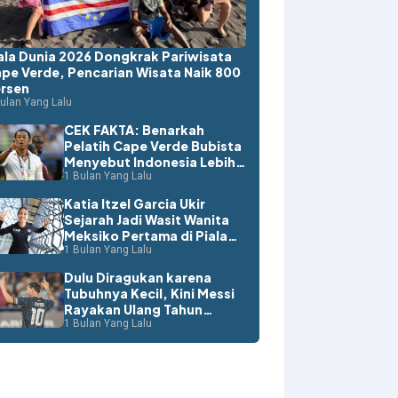
ala Dunia 2026 Dongkrak Pariwisata
pe Verde, Pencarian Wisata Naik 800
rsen
ulan Yang Lalu
CEK FAKTA: Benarkah
Pelatih Cape Verde Bubista
Menyebut Indonesia Lebih
Layak ke Piala Dunia?
1 Bulan Yang Lalu
Katia Itzel Garcia Ukir
Sejarah Jadi Wasit Wanita
Meksiko Pertama di Piala
Dunia
1 Bulan Yang Lalu
Dulu Diragukan karena
Tubuhnya Kecil, Kini Messi
Rayakan Ulang Tahun
dengan Rekor Dunia
1 Bulan Yang Lalu