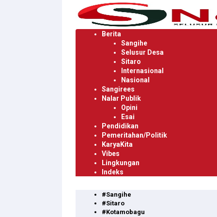
Langsung
ke
konten
Berita
Sangihe
Selusur Desa
Sitaro
Internasional
Nasional
Sangirees
Nalar Publik
Opini
Esai
Pendidikan
Pemeritahan/Politik
KaryaKita
Vibes
Lingkungan
Indeks
#Sangihe
#Sitaro
#Kotamobagu