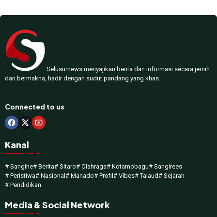
Selusurnews menyajikan berita dan informasi secara jernih
dan bermakna, hadir dengan sudut pandang yang khas.
Connected to us
Kanal
# Sangihe
# Berita
# Sitaro
# Olahraga
# Kotamobagu
# Sangirees
# Peristiwa
# Nasional
# Manado
# Profil
# Vibes
# Talaud
# Sejarah
# Pendidikan
Media & Social Network