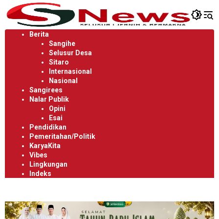
Langsung
ke
konten
Berita
Sangihe
Selusur Desa
Sitaro
Internasional
Nasional
Sangirees
Nalar Publik
Opini
Esai
Pendidikan
Pemeritahan/Politik
KaryaKita
Vibes
Lingkungan
Indeks