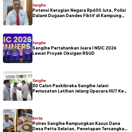
Sangihe
Potensi Kerugian Negara Rp600 Juta, Polisi
Dalami Dugaan Dandes Fiktif di Kampung
Petta Selatan
Sangihe
Sangihe Pertahankan Juara I NSIC 2026
Lewat Proyek Oksigen RSUD
Sangihe
30 Calon Paskibraka Sangihe Jalani
Pemusatan Latihan Jelang Upacara HUT Ke-
81 RI
Berita
Polres Sangihe Rampungkan Kasus Dana
Desa Petta Selatan, Penetapan Tersangka