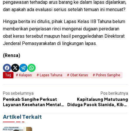
pengawasan terhadap arus barang ke dalam lapas dijalankan,
dan apakah ada evaluasi serius setelah temuan ini mencuat?
Hingga berita ini ditulis, pihak Lapas Kelas IIB Tahuna belum
memberikan penjelasan rinci mengenai dugaan peredaran
obat keras tersebut maupun hasil penggeledahan Direktorat
Jenderal Pemasyarakatan di lingkungan lapas.
(Rensa)
Tag
Kalapas
Lapas Tahuna
Obat Keras
Polres Sangihe
Pos sebelumnya
Pos berikutnya
Pemkab Sangihe Perkuat
Kapitalaung Matutuang
Layanan Kesehatan Mental
Diduga Pasok Sianida, Kibar
Lewat Peresmian Ruang
Nusantara Merdeka Minta
Rawat Jiwa
Polres Jangan Tertutup
Artikel Terkait