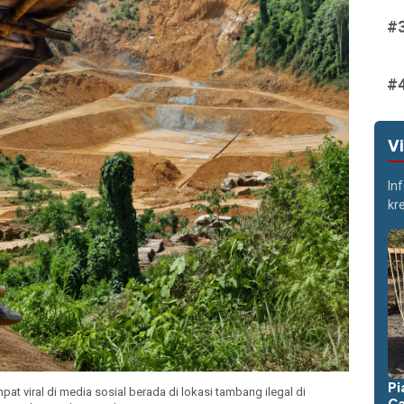
V
In
kr
Pi
 viral di media sosial berada di lokasi tambang ilegal di
Ca