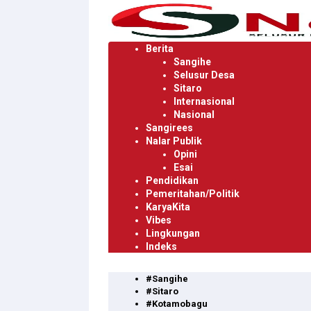
Langsung
ke
konten
Berita
Sangihe
Selusur Desa
Sitaro
Internasional
Nasional
Sangirees
Nalar Publik
Opini
Esai
Pendidikan
Pemeritahan/Politik
KaryaKita
Vibes
Lingkungan
Indeks
#Sangihe
#Sitaro
#Kotamobagu