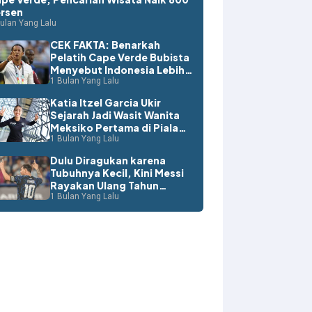
rsen
ulan Yang Lalu
CEK FAKTA: Benarkah
Pelatih Cape Verde Bubista
Menyebut Indonesia Lebih
Layak ke Piala Dunia?
1 Bulan Yang Lalu
Katia Itzel Garcia Ukir
Sejarah Jadi Wasit Wanita
Meksiko Pertama di Piala
Dunia
1 Bulan Yang Lalu
Dulu Diragukan karena
Tubuhnya Kecil, Kini Messi
Rayakan Ulang Tahun
dengan Rekor Dunia
1 Bulan Yang Lalu