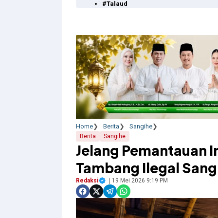
#Talaud
Home
Berita
Sangihe
Berita
Sangihe
Jelang Pemantauan I
Tambang Ilegal San
Redaksi
19 Mei 2026 9:19 PM