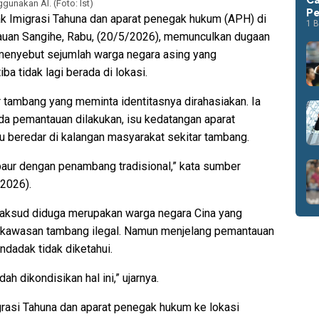
unakan AI. (Foto: Ist)
Pe
k Imigrasi Tahuna dan aparat penegak hukum (APH) di
1 B
lauan Sangihe, Rabu, (20/5/2026), memunculkan dugaan
menyebut sejumlah warga negara asing yang
ba tidak lagi berada di lokasi.
r tambang yang meminta identitasnya dirahasiakan. Ia
a pemantauan dilakukan, isu kedatangan aparat
u beredar di kalangan masyarakat sekitar tambang.
erbaur dengan penambang tradisional,” kata sumber
/2026).
maksud diduga merupakan warga negara Cina yang
di kawasan tambang ilegal. Namun menjelang pemantauan
dadak tidak diketahui.
ah dikondisikan hal ini,” ujarnya.
grasi Tahuna dan aparat penegak hukum ke lokasi