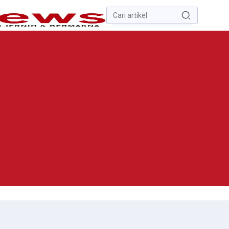
Pencarian
untuk:
#
Zona Nilai Tanah
#
Zending
#
Yusak Walo
#
Yulius Selvanus
Komaling
#
Yulius Selvanus
No Recent Searches Yet.