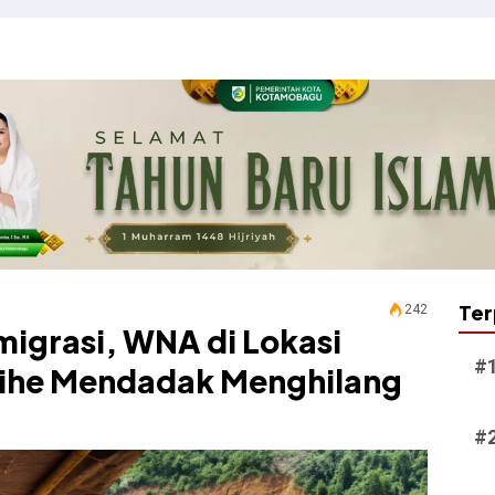
Ter
242
migrasi, WNA di Lokasi
gihe Mendadak Menghilang