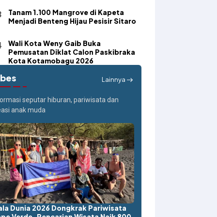
Tanam 1.100 Mangrove di Kapeta
Menjadi Benteng Hijau Pesisir Sitaro
Wali Kota Weny Gaib Buka
Pemusatan Diklat Calon Paskibraka
Kota Kotamobagu 2026
ibes
Lainnya
formasi seputar hiburan, pariwisata dan
easi anak muda
ala Dunia 2026 Dongkrak Pariwisata
pe Verde, Pencarian Wisata Naik 800