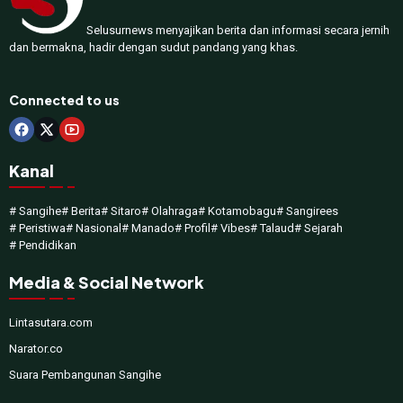
Selusurnews menyajikan berita dan informasi secara jernih
dan bermakna, hadir dengan sudut pandang yang khas.
Connected to us
Kanal
# Sangihe
# Berita
# Sitaro
# Olahraga
# Kotamobagu
# Sangirees
# Peristiwa
# Nasional
# Manado
# Profil
# Vibes
# Talaud
# Sejarah
# Pendidikan
Media & Social Network
Lintasutara.com
Narator.co
Suara Pembangunan Sangihe