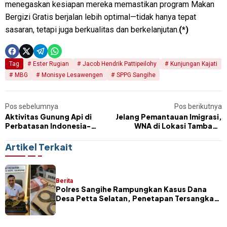
menegaskan kesiapan mereka memastikan program Makan
Bergizi Gratis berjalan lebih optimal—tidak hanya tepat
sasaran, tetapi juga berkualitas dan berkelanjutan.
(*)
Tag
Ester Rugian
Jacob Hendrik Pattipeilohy
Kunjungan Kajati
MBG
Monisye Lesawengen
SPPG Sangihe
Pos sebelumnya
Pos berikutnya
Aktivitas Gunung Api di
Jelang Pemantauan Imigrasi,
Perbatasan Indonesia-
WNA di Lokasi Tambang
Filipina Siaga, Radius
Ilegal Sangihe Mendadak
Bahaya Diperluas
Menghilang
Artikel Terkait
Berita
Polres Sangihe Rampungkan Kasus Dana
Desa Petta Selatan, Penetapan Tersangka
Segera Dilakukan