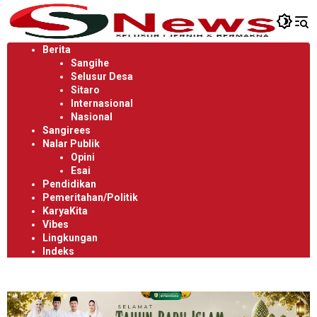
Langsung
ke
konten
Berita
Sangihe
Selusur Desa
Sitaro
Internasional
Nasional
Sangirees
Nalar Publik
Opini
Esai
Pendidikan
Pemeritahan/Politik
KaryaKita
Vibes
Lingkungan
Indeks