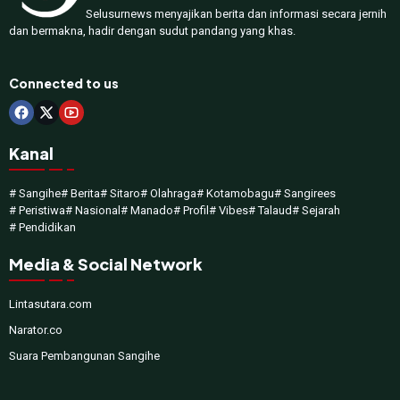
Selusurnews menyajikan berita dan informasi secara jernih
dan bermakna, hadir dengan sudut pandang yang khas.
Connected to us
Kanal
# Sangihe
# Berita
# Sitaro
# Olahraga
# Kotamobagu
# Sangirees
# Peristiwa
# Nasional
# Manado
# Profil
# Vibes
# Talaud
# Sejarah
# Pendidikan
Media & Social Network
Lintasutara.com
Narator.co
Suara Pembangunan Sangihe