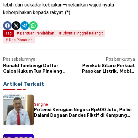
lebih dari sekadar kebijakan—melainkan wujud nyata
keberpihakan kepada rakyat. (*)
Tag
Bantuan Pendidikan
Chyntia Inggrid Kalangit
Dea Pianaung
Pos sebelumnya
Pos berikutnya
Ronald Tambengi Daftar
Pemkab Sitaro Perkuat
Calon Hukum Tua Pineleng
Pasokan Listrik, Mobile
Dua Indah, Siap Bawa
Genset 250 KVA Mulai Tiba di
Perubahan Desa
Pulau Siau
Artikel Terkait
Sangihe
Potensi Kerugian Negara Rp600 Juta, Polisi
Dalami Dugaan Dandes Fiktif di Kampung
Petta Selatan