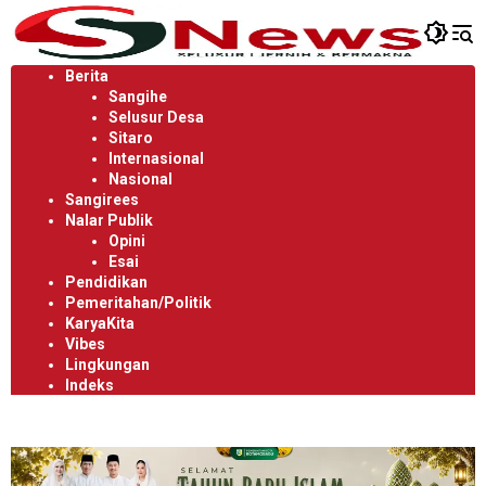
Langsung
ke
konten
Berita
Sangihe
Selusur Desa
Sitaro
Internasional
Nasional
Sangirees
Nalar Publik
Opini
Esai
Pendidikan
Pemeritahan/Politik
KaryaKita
Vibes
Lingkungan
Indeks