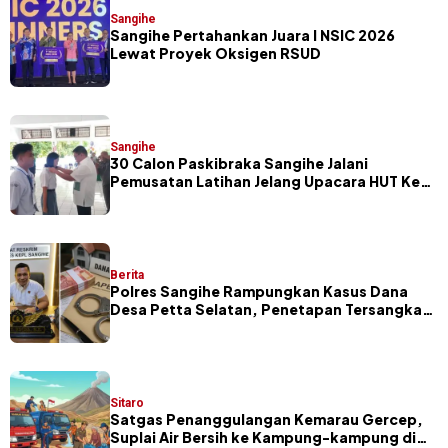
Sangihe
Sangihe Pertahankan Juara I NSIC 2026
Lewat Proyek Oksigen RSUD
Sangihe
30 Calon Paskibraka Sangihe Jalani
Pemusatan Latihan Jelang Upacara HUT Ke-
81 RI
Berita
Polres Sangihe Rampungkan Kasus Dana
Desa Petta Selatan, Penetapan Tersangka
Segera Dilakukan
Sitaro
Satgas Penanggulangan Kemarau Gercep,
Suplai Air Bersih ke Kampung-kampung di