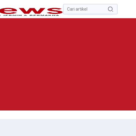
Pencarian
untuk:
#
Zona Nilai Tanah
#
Zending
#
Yusak Walo
#
Yulius Selvanus
Komaling
#
Yulius Selvanus
No Recent Searches Yet.