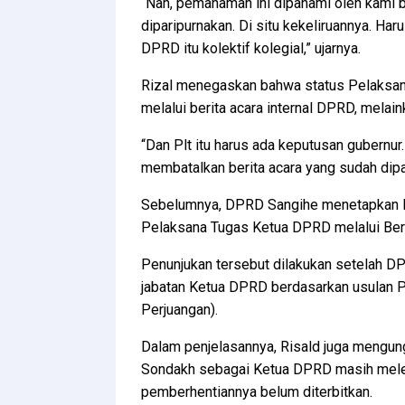
“Nah, pemahaman ini dipahami oleh kami b
diparipurnakan. Di situ kekeliruannya. Ha
DPRD itu kolektif kolegial,” ujarnya.
Rizal menegaskan bahwa status Pelaksan
melalui berita acara internal DPRD, melai
“Dan Plt itu harus ada keputusan gubernur.
membatalkan berita acara yang sudah dipar
Sebelumnya, DPRD Sangihe menetapkan Mar
Pelaksana Tugas Ketua DPRD melalui Be
Penunjukan tersebut dilakukan setelah 
jabatan Ketua DPRD berdasarkan usulan P
Perjuangan).
Dalam penjelasannya, Risald juga mengung
Sondakh sebagai Ketua DPRD masih melek
pemberhentiannya belum diterbitkan.