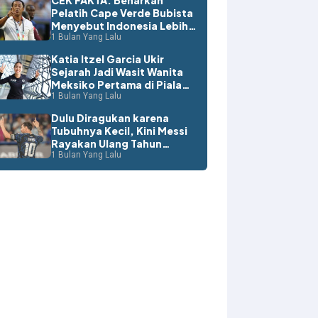
CEK FAKTA: Benarkah
Pelatih Cape Verde Bubista
Menyebut Indonesia Lebih
Layak ke Piala Dunia?
1 Bulan Yang Lalu
Katia Itzel Garcia Ukir
Sejarah Jadi Wasit Wanita
Meksiko Pertama di Piala
Dunia
1 Bulan Yang Lalu
Dulu Diragukan karena
Tubuhnya Kecil, Kini Messi
Rayakan Ulang Tahun
dengan Rekor Dunia
1 Bulan Yang Lalu