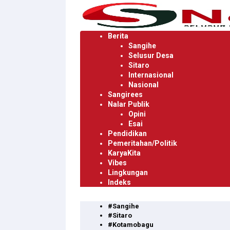
Langsung
ke
konten
Berita
Sangihe
Selusur Desa
Sitaro
Internasional
Nasional
Sangirees
Nalar Publik
Opini
Esai
Pendidikan
Pemeritahan/Politik
KaryaKita
Vibes
Lingkungan
Indeks
#Sangihe
#Sitaro
#Kotamobagu