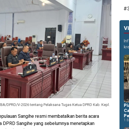
V
In
kr
4/BA/DPRD/V-2026 tentang Pelaksana Tugas Ketua DPRD Kab. Kepl.
Pi
Ca
Pe
ulauan Sangihe resmi membatalkan berita acara
1 B
tua DPRD Sangihe yang sebelumnya menetapkan