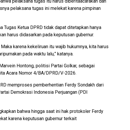
ahwa pelaksana tugas itu harus diberitaacarakan dan
rusnya pelaksana tugas ini melekat karena pimpinan
a Tugas Ketua DPRD tidak dapat ditetapkan hanya
nkan harus didasarkan pada keputusan gubernur.
 Maka karena kekeliruan itu wajib hukumnya, kita harus
ipurnakan pada waktu lalu,” katanya.
vein Hontong, politisi Partai Golkar, sebagai
rita Acara Nomor 4/BA/DPRD/V-2026.
DPRD memproses pemberhentian Ferdy Sondakh dari
artai Demokrasi Indonesia Perjuangan (PDI
kapkan bahwa hingga saat ini hak protokoler Ferdy
at karena keputusan gubernur terkait