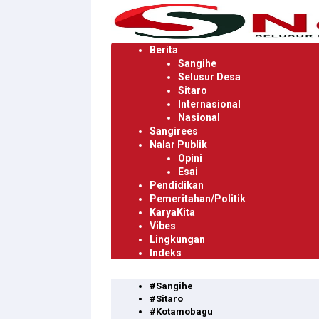
Langsung
ke
konten
Berita
Sangihe
Selusur Desa
Sitaro
Internasional
Nasional
Sangirees
Nalar Publik
Opini
Esai
Pendidikan
Pemeritahan/Politik
KaryaKita
Vibes
Lingkungan
Indeks
#Sangihe
#Sitaro
#Kotamobagu