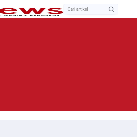
Pencarian
untuk:
#
Zona Nilai Tanah
#
Zending
#
Yusak Walo
#
Yulius Selvanus
Komaling
#
Yulius Selvanus
No Recent Searches Yet.