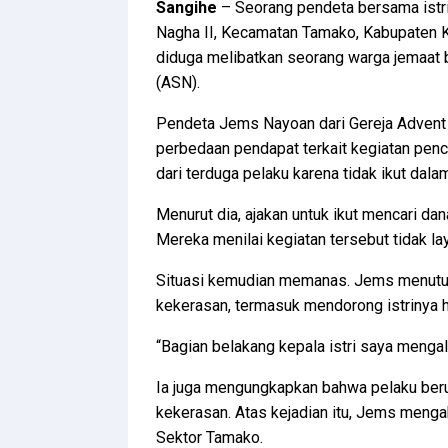
Sangihe
– Seorang pendeta bersama istr
Nagha II, Kecamatan Tamako, Kabupaten Ke
diduga melibatkan seorang warga jemaat be
(ASN).
Pendeta Jems Nayoan dari Gereja Advent H
perbedaan pendapat terkait kegiatan pen
dari terduga pelaku karena tidak ikut dala
Menurut dia, ajakan untuk ikut mencari dan
Mereka menilai kegiatan tersebut tidak la
Situasi kemudian memanas. Jems menutur
kekerasan, termasuk mendorong istrinya h
“Bagian belakang kepala istri saya menga
Ia juga mengungkapkan bahwa pelaku beru
kekerasan. Atas kejadian itu, Jems menga
Sektor Tamako.