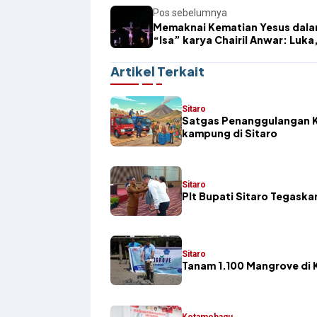
Pos sebelumnya
Memaknai Kematian Yesus dal
“Isa” karya Chairil Anwar: Luka
dan Pengorbanan
Artikel Terkait
Sitaro
Satgas Penanggulangan K
kampung di Sitaro
Sitaro
​Plt Bupati Sitaro Tegas
Sitaro
Tanam 1.100 Mangrove di K
Kotamobagu