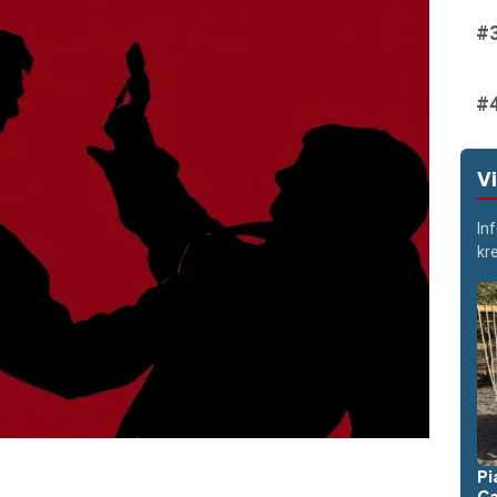
V
In
kr
Pi
Ca