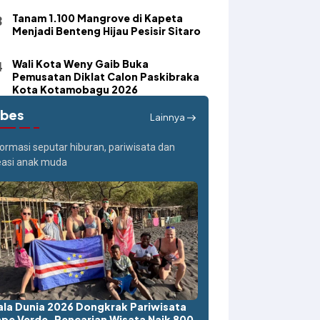
Tanam 1.100 Mangrove di Kapeta
Menjadi Benteng Hijau Pesisir Sitaro
Wali Kota Weny Gaib Buka
Pemusatan Diklat Calon Paskibraka
Kota Kotamobagu 2026
ibes
Lainnya
formasi seputar hiburan, pariwisata dan
easi anak muda
ala Dunia 2026 Dongkrak Pariwisata
pe Verde, Pencarian Wisata Naik 800