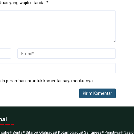
Ruas yang wajib ditandai
*
da peramban ini untuk komentar saya berikutnya.
nal
ngihe
# Berita
# Sitaro
# Olahraga
# Kotamobagu
# Sangirees
# Peristiwa
# Nasio