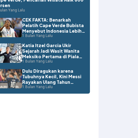
rsen
ulan Yang Lalu
CEK FAKTA: Benarkah
Pelatih Cape Verde Bubista
Menyebut Indonesia Lebih
Layak ke Piala Dunia?
1 Bulan Yang Lalu
Katia Itzel Garcia Ukir
Sejarah Jadi Wasit Wanita
Meksiko Pertama di Piala
Dunia
1 Bulan Yang Lalu
Dulu Diragukan karena
Tubuhnya Kecil, Kini Messi
Rayakan Ulang Tahun
dengan Rekor Dunia
1 Bulan Yang Lalu