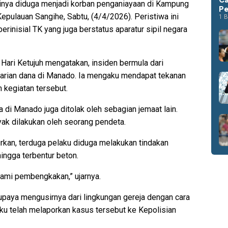
inya diduga menjadi korban penganiayaan di Kampung
Pe
pulauan Sangihe, Sabtu, (4/4/2026). Peristiwa ini
1 B
rinisial TK yang juga berstatus aparatur sipil negara
ari Ketujuh mengatakan, insiden bermula dari
carian dana di Manado. Ia mengaku mendapat tekanan
m kegiatan tersebut.
a di Manado juga ditolak oleh sebagian jemaat lain.
yak dilakukan oleh seorang pendeta.
kan, terduga pelaku diduga melakukan tindakan
ingga terbentur beton.
lami pembengkakan,” ujarnya.
paya mengusirnya dari lingkungan gereja dengan cara
ku telah melaporkan kasus tersebut ke Kepolisian