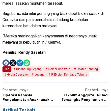
merealisasikan monumen tersebut.
Bagi Loris, ada nilai penting yang bisa dipetik dari sosok dr.
Cseszko dan para pendahulu di bidang kesehatan:
kerendahan hati dalam melayani.
“Mereka meninggalkan kenyamanan di negaranya untuk
melayani di kepulauan ini,” ujarnya.
Penulis: Rendy Saselah
Tag
Dipancung Jepang
Dokter Cseszko
Dokter Zending
Gyula Cseszko
Jepang
RSD Liun Kendage Tahuna
Pos sebelumnya
Pos berikutnya
Operasi Rahasia
Oknum Anggota TNI Jadi
Penyelamatan Anak-anak dr.
Tersangka Penyiraman Air
Cseszko dari Penyiksaan
Keras Aktivis KontraS
Jepang di Sangihe
Artikel Terkait