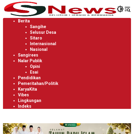
Langsung
ke
konten
Berita
Sangihe
Selusur Desa
Sitaro
Internasional
Nasional
Sangirees
Nalar Publik
Opini
Esai
Pendidikan
Pemeritahan/Politik
KaryaKita
Vibes
Lingkungan
Indeks