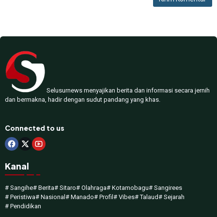
Selusurnews menyajikan berita dan informasi secara jernih
dan bermakna, hadir dengan sudut pandang yang khas.
Connected to us
Kanal
# Sangihe
# Berita
# Sitaro
# Olahraga
# Kotamobagu
# Sangirees
# Peristiwa
# Nasional
# Manado
# Profil
# Vibes
# Talaud
# Sejarah
# Pendidikan