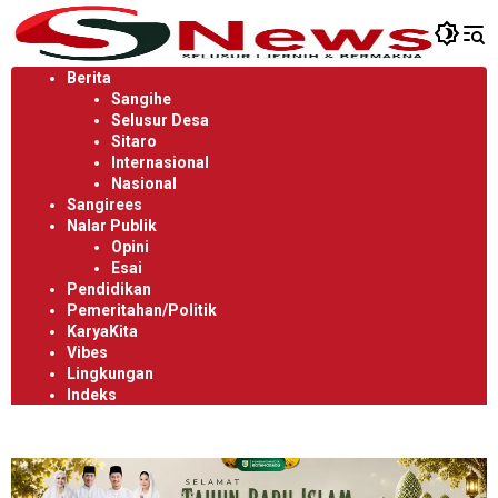
Langsung
ke
konten
Berita
Sangihe
Selusur Desa
Sitaro
Internasional
Nasional
Sangirees
Nalar Publik
Opini
Esai
Pendidikan
Pemeritahan/Politik
KaryaKita
Vibes
Lingkungan
Indeks