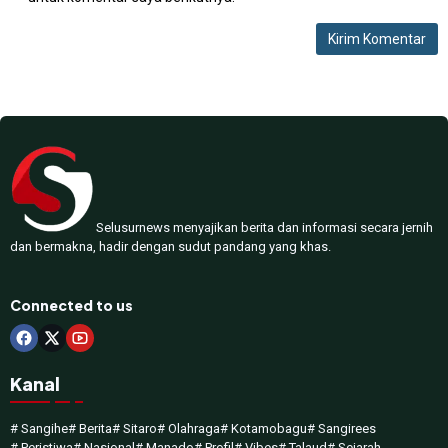
Selusurnews menyajikan berita dan informasi secara jernih
dan bermakna, hadir dengan sudut pandang yang khas.
Connected to us
Kanal
# Sangihe
# Berita
# Sitaro
# Olahraga
# Kotamobagu
# Sangirees
# Peristiwa
# Nasional
# Manado
# Profil
# Vibes
# Talaud
# Sejarah