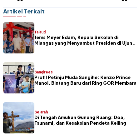
Tahun
Jembatan TITO Tahuna Timur
Artikel Terkait
Talaud
Jems Meyer Edam, Kepala Sekolah di
Miangas yang Menyambut Presiden di Ujung
Negeri
Sangirees
Profil Petinju Muda Sangihe: Kenzo Prince
Manoi, Bintang Baru dari Ring GOR Membara
Sejarah
Di Tengah Amukan Gunung Ruang: Doa,
Tsunami, dan Kesaksian Pendeta Kelling