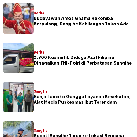
Berita
Budayawan Amos Ghama Kakomba
Berpulang, Sangihe Kehilangan Tokoh Adat
dan Pelaku Masamper
Berita
2.900 Kosmetik Diduga Asal Filipina
Digagalkan TNI-Polri di Perbatasan Sangihe
Sangihe
Banjir Tamako Ganggu Layanan Kesehatan,
Alat Medis Puskesmas Ikut Terendam
Sangihe
Bupati Sangihe Turun ke Lokasi Bencana,