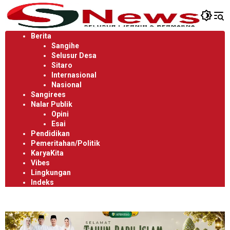
Langsung
ke
konten
Berita
Sangihe
Selusur Desa
Sitaro
Internasional
Nasional
Sangirees
Nalar Publik
Opini
Esai
Pendidikan
Pemeritahan/Politik
KaryaKita
Vibes
Lingkungan
Indeks