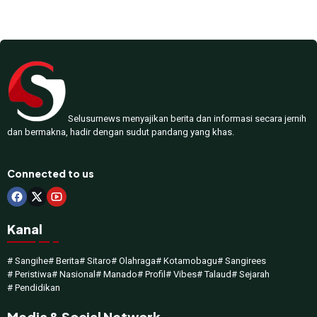
Selusurnews menyajikan berita dan informasi secara jernih
dan bermakna, hadir dengan sudut pandang yang khas.
Connected to us
Kanal
# Sangihe
# Berita
# Sitaro
# Olahraga
# Kotamobagu
# Sangirees
# Peristiwa
# Nasional
# Manado
# Profil
# Vibes
# Talaud
# Sejarah
# Pendidikan
Media & Social Network