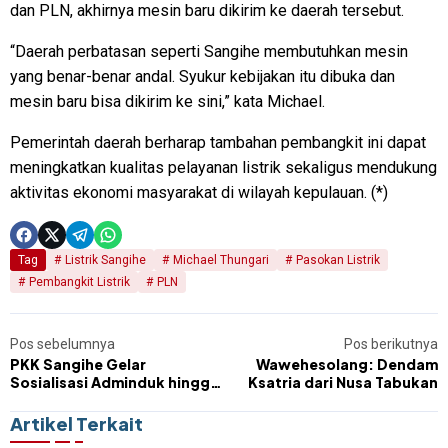
dan PLN, akhirnya mesin baru dikirim ke daerah tersebut.
“Daerah perbatasan seperti Sangihe membutuhkan mesin
yang benar-benar andal. Syukur kebijakan itu dibuka dan
mesin baru bisa dikirim ke sini,” kata Michael.
Pemerintah daerah berharap tambahan pembangkit ini dapat
meningkatkan kualitas pelayanan listrik sekaligus mendukung
aktivitas ekonomi masyarakat di wilayah kepulauan. (*)
Tag
Listrik Sangihe
Michael Thungari
Pasokan Listrik
Pembangkit Listrik
PLN
Pos sebelumnya
Pos berikutnya
PKK Sangihe Gelar
Wawehesolang: Dendam
Sosialisasi Adminduk hingga
Ksatria dari Nusa Tabukan
Pelatihan Public Speaking di
Peringatan HKG ke-54
Artikel Terkait