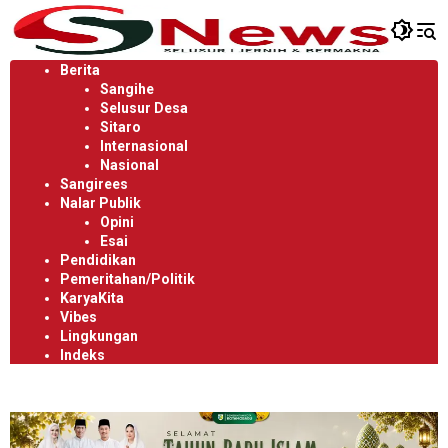
Langsung
ke
konten
Berita
Sangihe
Selusur Desa
Sitaro
Internasional
Nasional
Sangirees
Nalar Publik
Opini
Esai
Pendidikan
Pemeritahan/Politik
KaryaKita
Vibes
Lingkungan
Indeks