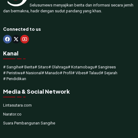
Selusurnews menyajikan berita dan informasi secara jernih
dan bermakna, hadir dengan sudut pandang yang khas.
Connected to us
Kanal
# Sangihe
# Berita
# Sitaro
# Olahraga
# Kotamobagu
# Sangirees
# Peristiwa
# Nasional
# Manado
# Profil
# Vibes
# Talaud
# Sejarah
# Pendidikan
Media & Social Network
Lintasutara.com
Narator.co
Suara Pembangunan Sangihe