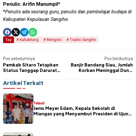
Penulis: Arifin Manumpil*
*
Penulis ada seorang guru, penulis dan pembelajar budaya di
Kabupaten Kepulauan Sangihe.
Tag
Kahakitang
Mengoto
Tradisi Sangihe
Pos sebelumnya
Pos berikutnya
Pemkab Sitaro Tetapkan
Banjir Bandang Siau, Jumlah
Status Tanggap Darurat
Korban Meninggal Dunia
Bencana Hidrometeorologi
Capai 14 Orang
Artikel Terkait
Talaud
Jems Meyer Edam, Kepala Sekolah di
Miangas yang Menyambut Presiden di Ujung
Negeri