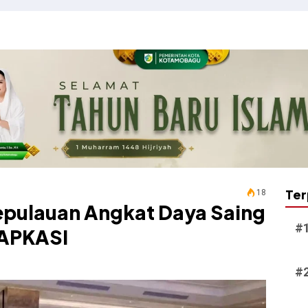
Ter
18
epulauan Angkat Daya Saing
 APKASI