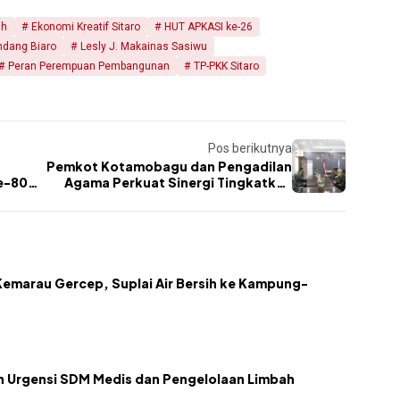
ah
Ekonomi Kreatif Sitaro
HUT APKASI ke-26
ndang Biaro
Lesly J. Makainas Sasiwu
Peran Perempuan Pembangunan
TP-PKK Sitaro
Pos berikutnya
Pemkot Kotamobagu dan Pengadilan
e-80
Agama Perkuat Sinergi Tingkatkan
Pelayanan Publik dan Perlindungan
Masyarakat
emarau Gercep, Suplai Air Bersih ke Kampung-
kan Urgensi SDM Medis dan Pengelolaan Limbah