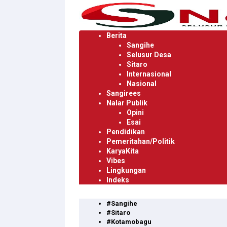
Langsung
ke
konten
Berita
Sangihe
Selusur Desa
Sitaro
Internasional
Nasional
Sangirees
Nalar Publik
Opini
Esai
Pendidikan
Pemeritahan/Politik
KaryaKita
Vibes
Lingkungan
Indeks
#Sangihe
#Sitaro
#Kotamobagu