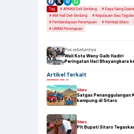
Tag
APKASI Deli Serdang
Daya Saing Daer
IKM Hall Deli Serdang
Kepulauan Siau Tagula
Pemberdayaan Perempuan
Pemkab Sitaro
UMKM Perempuan
Pos sebelumnya
Wali Kota Weny Gaib Hadiri
Peringatan Hari Bhayangkara k
di Kotamobagu
Artikel Terkait
Sitaro
Satgas Penanggulangan K
kampung di Sitaro
Sitaro
​Plt Bupati Sitaro Tegas