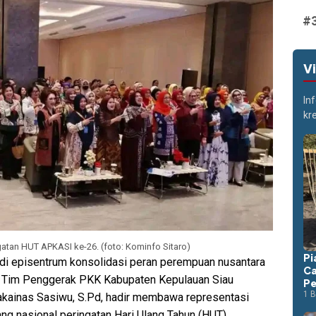
V
In
kr
atan HUT APKASI ke-26. (foto: Kominfo Sitaro)
Pi
di episentrum konsolidasi peran perempuan nusantara
Ca
ua Tim Penggerak PKK Kabupaten Kepulauan Siau
Pe
1 B
 Makainas Sasiwu, S.Pd, hadir membawa representasi
g nasional peringatan Hari Ulang Tahun (HUT)