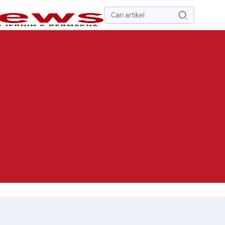
Pencarian
untuk:
#
Zona Nilai Tanah
#
Zending
#
Yusak Walo
#
Yulius Selvanus
Komaling
#
Yulius Selvanus
No Recent Searches Yet.