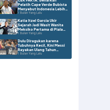
CEK FAKTA: Benarkah
Pelatih Cape Verde Bubista
Menyebut Indonesia Lebih
Layak ke Piala Dunia?
1 Bulan Yang Lalu
Katia Itzel Garcia Ukir
Sejarah Jadi Wasit Wanita
Meksiko Pertama di Piala
Dunia
1 Bulan Yang Lalu
Dulu Diragukan karena
Tubuhnya Kecil, Kini Messi
Rayakan Ulang Tahun
dengan Rekor Dunia
1 Bulan Yang Lalu