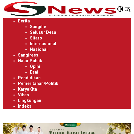
Langsung
ke
konten
Berita
Sangihe
Selusur Desa
Sitaro
Internasional
Nasional
Sangirees
Nalar Publik
Opini
Esai
Pendidikan
Pemeritahan/Politik
KaryaKita
Vibes
Lingkungan
Indeks