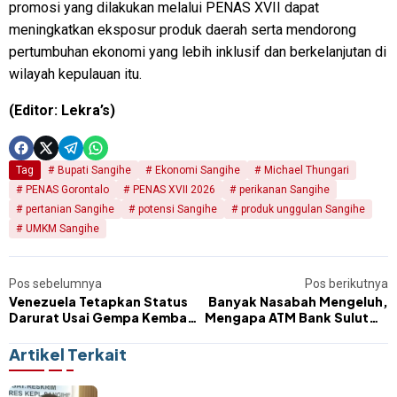
promosi yang dilakukan melalui PENAS XVII dapat
meningkatkan eksposur produk daerah serta mendorong
pertumbuhan ekonomi yang lebih inklusif dan berkelanjutan di
wilayah kepulauan itu.
(Editor: Lekra’s)
Tag
Bupati Sangihe
Ekonomi Sangihe
Michael Thungari
PENAS Gorontalo
PENAS XVII 2026
perikanan Sangihe
pertanian Sangihe
potensi Sangihe
produk unggulan Sangihe
UMKM Sangihe
Pos sebelumnya
Pos berikutnya
Venezuela Tetapkan Status
Banyak Nasabah Mengeluh,
Darurat Usai Gempa Kembar
Mengapa ATM Bank SulutGo
Terbesar Seabad
Tona II Belum Beroperasi?
Artikel Terkait