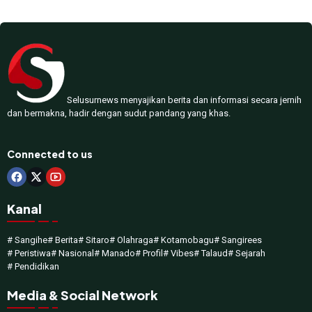
Selusurnews menyajikan berita dan informasi secara jernih
dan bermakna, hadir dengan sudut pandang yang khas.
Connected to us
Kanal
# Sangihe
# Berita
# Sitaro
# Olahraga
# Kotamobagu
# Sangirees
# Peristiwa
# Nasional
# Manado
# Profil
# Vibes
# Talaud
# Sejarah
# Pendidikan
Media & Social Network