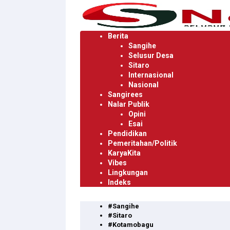
Langsung
ke
konten
Berita
Sangihe
Selusur Desa
Sitaro
Internasional
Nasional
Sangirees
Nalar Publik
Opini
Esai
Pendidikan
Pemeritahan/Politik
KaryaKita
Vibes
Lingkungan
Indeks
#Sangihe
#Sitaro
#Kotamobagu