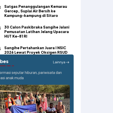
Satgas Penanggulangan Kemarau
Gercep, Suplai Air Bersih ke
Kampung-kampung di Sitaro
30 Calon Paskibraka Sangihe Jalani
Pemusatan Latihan Jelang Upacara
HUT Ke-81 RI
Sangihe Pertahankan Juara I NSIC
2026 Lewat Proyek Oksigen RSUD
ibes
Lainnya
formasi seputar hiburan, pariwisata dan
easi anak muda