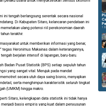
dan pelaku usaha untuk menyukseskan Sensus Ekonomi
Pi
mi ini tengah berlangsung serentak secara nasional
Ca
datang. Di Kabupaten Sitaro, kelancaran pendataan ini
Pe
 memetakan ulang potensi riil perekonomian daerah
1 B
ahun terakhir.
 masyarakat untuk memberikan informasi yang benar,
s,” tegas Heronimus Makainas dalam keterangannya,
ngah berjalan intensif di lapangan, baru-baru.
h Badan Pusat Statistik (BPS) setiap sepuluh tahun
fungsi yang sangat vital. Merujuk pada mandat
memotret secara utuh daya saing bisnis, menyajikan
detail, serta menghimpun karakteristik seluruh tingkat
engah (UMKM) hingga makro.
erti Sitaro, kelengkapan data statistik ini tidak hanya
n menjadi basis empiris yang kuat dalam penyusunan