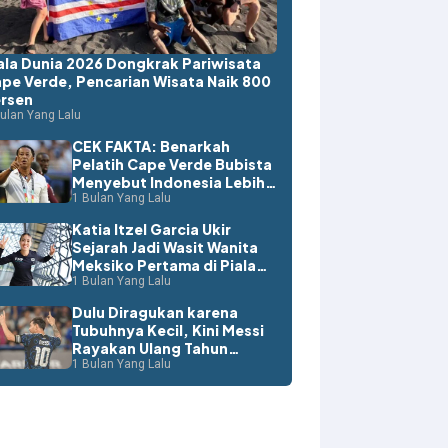
ala Dunia 2026 Dongkrak Pariwisata
pe Verde, Pencarian Wisata Naik 800
rsen
ulan Yang Lalu
CEK FAKTA: Benarkah
Pelatih Cape Verde Bubista
Menyebut Indonesia Lebih
Layak ke Piala Dunia?
1 Bulan Yang Lalu
Katia Itzel Garcia Ukir
Sejarah Jadi Wasit Wanita
Meksiko Pertama di Piala
Dunia
1 Bulan Yang Lalu
Dulu Diragukan karena
Tubuhnya Kecil, Kini Messi
Rayakan Ulang Tahun
dengan Rekor Dunia
1 Bulan Yang Lalu