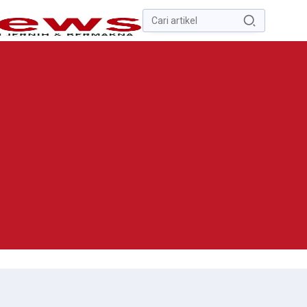
Pencarian
untuk:
#
Zona Nilai Tanah
#
Zending
#
Yusak Walo
#
Yulius Selvanus
Komaling
#
Yulius Selvanus
No Recent Searches Yet.