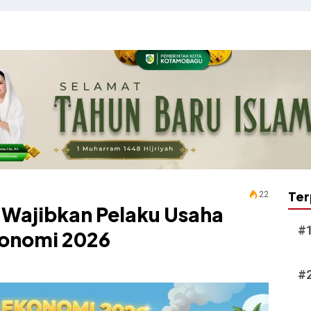
Ter
22
Wajibkan Pelaku Usaha
konomi 2026