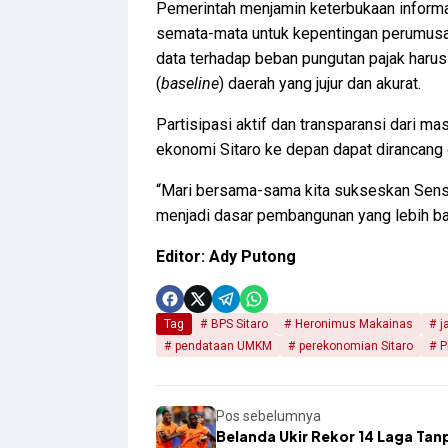
Pemerintah menjamin keterbukaan informa
semata-mata untuk kepentingan perumusan 
data terhadap beban pungutan pajak har
(
baseline
) daerah yang jujur dan akurat.
Partisipasi aktif dan transparansi dari m
ekonomi Sitaro ke depan dapat dirancang d
“Mari bersama-sama kita sukseskan Sensu
menjadi dasar pembangunan yang lebih bai
Editor: Ady Putong
Tag
BPS Sitaro
Heronimus Makainas
j
pendataan UMKM
perekonomian Sitaro
P
Pos sebelumnya
Belanda Ukir Rekor 14 Laga Tan