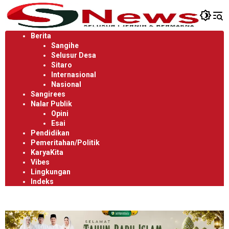
Langsung
ke
konten
Berita
Sangihe
Selusur Desa
Sitaro
Internasional
Nasional
Sangirees
Nalar Publik
Opini
Esai
Pendidikan
Pemeritahan/Politik
KaryaKita
Vibes
Lingkungan
Indeks