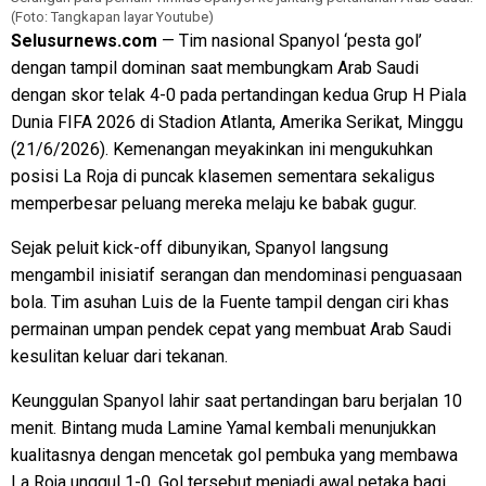
(Foto: Tangkapan layar Youtube)
Selusurnews.com
— Tim nasional Spanyol ‘pesta gol’
dengan tampil dominan saat membungkam Arab Saudi
dengan skor telak 4-0 pada pertandingan kedua Grup H Piala
Dunia FIFA 2026 di Stadion Atlanta, Amerika Serikat, Minggu
(21/6/2026). Kemenangan meyakinkan ini mengukuhkan
posisi La Roja di puncak klasemen sementara sekaligus
memperbesar peluang mereka melaju ke babak gugur.
Sejak peluit kick-off dibunyikan, Spanyol langsung
mengambil inisiatif serangan dan mendominasi penguasaan
bola. Tim asuhan Luis de la Fuente tampil dengan ciri khas
permainan umpan pendek cepat yang membuat Arab Saudi
kesulitan keluar dari tekanan.
Keunggulan Spanyol lahir saat pertandingan baru berjalan 10
menit. Bintang muda Lamine Yamal kembali menunjukkan
kualitasnya dengan mencetak gol pembuka yang membawa
La Roja unggul 1-0. Gol tersebut menjadi awal petaka bagi