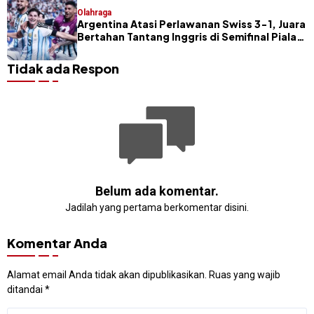
Olahraga
Argentina Atasi Perlawanan Swiss 3-1, Juara
Bertahan Tantang Inggris di Semifinal Piala
Dunia 2026
Tidak ada Respon
Belum ada komentar.
Jadilah yang pertama berkomentar disini.
Komentar Anda
Alamat email Anda tidak akan dipublikasikan.
Ruas yang wajib
ditandai
*