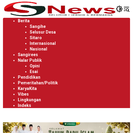
Langsung
ke
konten
Berita
Sangihe
Selusur Desa
Sitaro
Internasional
Nasional
Sangirees
Nalar Publik
Opini
Esai
Pendidikan
Pemeritahan/Politik
KaryaKita
Vibes
Lingkungan
Indeks