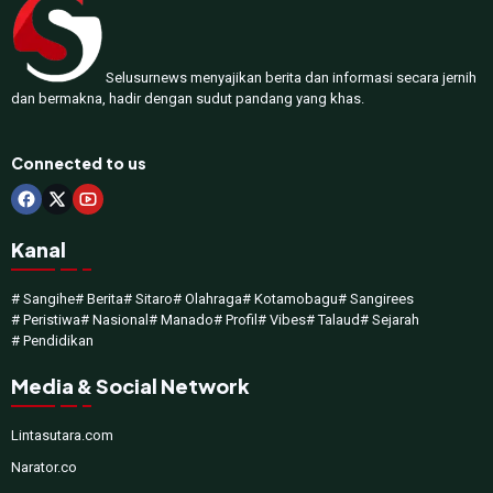
Selusurnews menyajikan berita dan informasi secara jernih
dan bermakna, hadir dengan sudut pandang yang khas.
Connected to us
Kanal
# Sangihe
# Berita
# Sitaro
# Olahraga
# Kotamobagu
# Sangirees
# Peristiwa
# Nasional
# Manado
# Profil
# Vibes
# Talaud
# Sejarah
# Pendidikan
Media & Social Network
Lintasutara.com
Narator.co