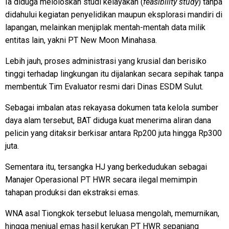
Ia diduga meloloskan studi kelayakan (
feasibility study
) tanpa
didahului kegiatan penyelidikan maupun eksplorasi mandiri di
lapangan, melainkan menjiplak mentah-mentah data milik
entitas lain, yakni PT New Moon Minahasa.
Lebih jauh, proses administrasi yang krusial dan berisiko
tinggi terhadap lingkungan itu dijalankan secara sepihak tanpa
membentuk Tim Evaluator resmi dari Dinas ESDM Sulut.
Sebagai imbalan atas rekayasa dokumen tata kelola sumber
daya alam tersebut, BAT diduga kuat menerima aliran dana
pelicin yang ditaksir berkisar antara Rp200 juta hingga Rp300
juta.
Sementara itu, tersangka HJ yang berkedudukan sebagai
Manajer Operasional PT HWR secara ilegal memimpin
tahapan produksi dan ekstraksi emas.
WNA asal Tiongkok tersebut leluasa mengolah, memurnikan,
hingga menjual emas hasil kerukan PT HWR sepanjang