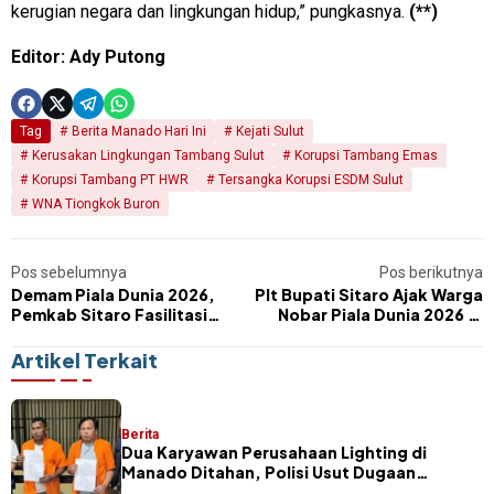
kerugian negara dan lingkungan hidup,” pungkasnya.
(**)
Editor: Ady Putong
Tag
Berita Manado Hari Ini
Kejati Sulut
Kerusakan Lingkungan Tambang Sulut
Korupsi Tambang Emas
Korupsi Tambang PT HWR
Tersangka Korupsi ESDM Sulut
WNA Tiongkok Buron
Pos sebelumnya
Pos berikutnya
Demam Piala Dunia 2026,
Plt Bupati Sitaro Ajak Warga
Pemkab Sitaro Fasilitasi
Nobar Piala Dunia 2026 di
Nobar Sebulan Penuh untuk
Kantor Bupati
Pererat Warga
Artikel Terkait
Berita
Dua Karyawan Perusahaan Lighting di
Manado Ditahan, Polisi Usut Dugaan
Penggelapan Rp247 Juta