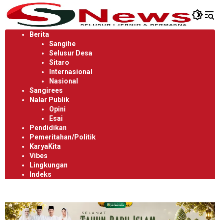
Langsung
ke
konten
Berita
Sangihe
Selusur Desa
Sitaro
Internasional
Nasional
Sangirees
Nalar Publik
Opini
Esai
Pendidikan
Pemeritahan/Politik
KaryaKita
Vibes
Lingkungan
Indeks