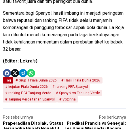
satu favorit juara dan tim peringkat dua dunia.
Sementara bagi Spanyol, hasil imbang ini menjadi peringatan
bahwa reputasi dan ranking FIFA tidak selalu menjamin
kemenangan di panggung terbesar sepak bola dunia. La Roja
kini dituntut meraih kemenangan pada laga berikutnya agar
tidak kehilangan momentum dalam perebutan tiket ke babak
32 besar.
(Editor: Lekra’s)
Tag
Grup H Piala Dunia 2026
Hasil Piala Dunia 2026
kejutan Piala Dunia 2026
ranking FIFA Spanyol
ranking FIFA Tanjung Verde
Spanyol vs Tanjung Verde
Tanjung Verde tahan Spanyol
Vozinha
Pos sebelumnya
Pos berikutnya
Praperadilan Ditolak, Status
Prediksi Prancis vs Senegal:
Tersangka Bupati Nonaktif
Les Bleus Waspadai Ancaman